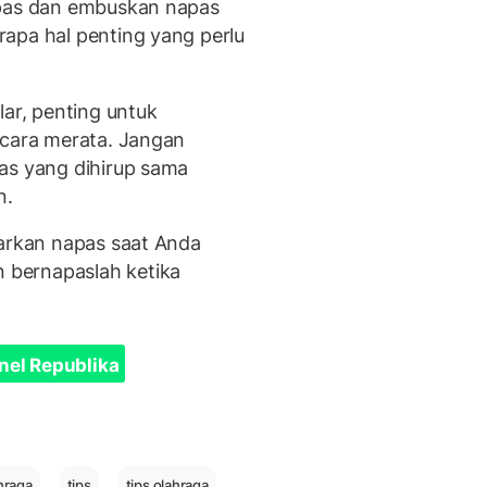
apas dan embuskan napas
apa hal penting yang perlu
lar, penting untuk
ecara merata. Jangan
as yang dihirup sama
n.
uarkan napas saat Anda
bernapaslah ketika
nel Republika
hraga
tips
tips olahraga