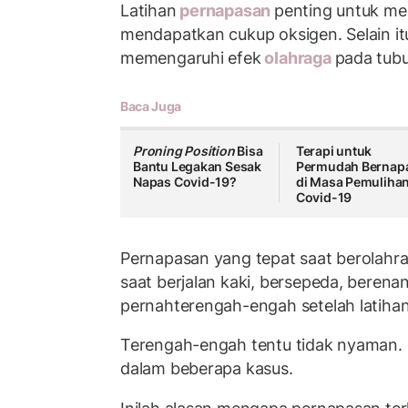
Latihan
pernapasan
penting untuk me
mendapatkan cukup oksigen. Selain it
memengaruhi efek
olahraga
pada tub
Baca Juga
Proning Position
Bisa
Terapi untuk
Bantu Legakan Sesak
Permudah Bernap
Napas Covid-19?
di Masa Pemuliha
Covid-19
Pernapasan yang tepat saat berolahra
saat berjalan kaki, bersepeda, berena
pernahterengah-engah setelah latiha
Terengah-engah tentu tidak nyaman. I
dalam beberapa kasus.