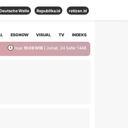
Deutsche Welle
Republika.id
retizen.id
AL
ESGNOW
VISUAL
TV
INDEKS
Isya
19:08 WIB
| Jumat, 24 Safar 1448