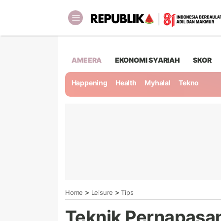
AMEERA
EKONOMI SYARIAH
SKOR
Happening
Health
Myhalal
Tekno
>
>
Home
Leisure
Tips
Teknik Pernapasan