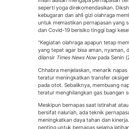
Inilah alasan mengapa pernapasan ter
seperti yoga direkomendasikan. Diksh
kebugaran dan ahli gizi olahraga me
untuk memastikan pernapasan yang se
dan Covid-19 berisiko tinggi bagi kes
"Kegiatan olahraga apapun tetap me
yang tepat agar bisa aman, nyaman, d
dilansir
Times News Now
pada Senin (2
Chhabra menjelaskan, menarik napas
teratur meningkatkan transfer oksige
pada otot. Sebaliknya, membuang na
teratur menghilangkan gas buangan se
Meskipun bernapas saat istirahat ata
bersifat naluriah, ada teknik pernapa
meningkatkan daya tahan dan kinerja.
penting untuk bernapas selama latiha