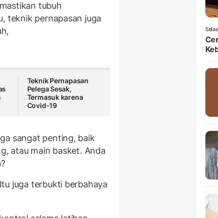
mastikan tubuh
u, teknik pernapasan juga
uh,
Selas
Ce
Ke
Teknik Pernapasan
as
Pelega Sesak,
n
Termasuk karena
Covid-19
ga sangat penting, baik
ng, atau main basket. Anda
n?
tu juga terbukti berbahaya