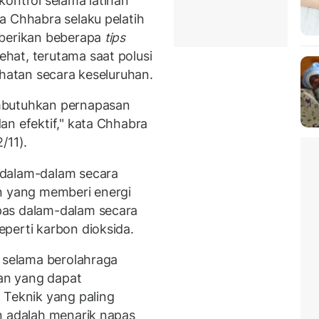
kontrol selama latihan
a Chhabra selaku pelatih
mberikan beberapa
tips
hat, terutama saat polusi
ehatan secara keseluruhan.
mbutuhkan pernapasan
an efektif," kata Chhabra
/11).
 dalam-dalam secara
n yang memberi energi
pas dalam-dalam secara
perti karbon dioksida.
u selama berolahraga
san yang dapat
 Teknik yang paling
n adalah menarik napas