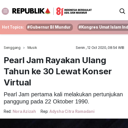
Hot Topics:
#Gubernur BI Mundur
#Kongres Umat Islam In
Senggang
Musik
Senin , 12 Oct 2020, 08:54 WIB
Pearl Jam Rayakan Ulang
Tahun ke 30 Lewat Konser
Virtual
Pearl Jam pertama kali melakukan pertunjukan
panggung pada 22 Oktober 1990.
Red:
Nora Azizah
Rep:
Adysha Citra Ramadani