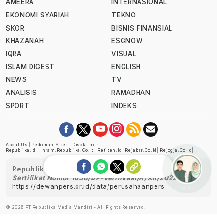
AMEERA
INTERNASIONAL
EKONOMI SYARIAH
TEKNO
SKOR
BISNIS FINANSIAL
KHAZANAH
ESGNOW
IQRA
VISUAL
ISLAM DIGEST
ENGLISH
NEWS
TV
ANALISIS
RAMADHAN
SPORT
INDEKS
About Us
|
Pedoman Siber
|
Disclaimer
Republika.id
|
Ihram.republika.co.id
|
Retizen.id
|
Rejabar.co.id
|
Rejogja.co.id
|
Republika telah diverifikasi oleh Dewan Pers
Sertifikat Nomor 1058/DP-Verifikasi/K/XII/2022
https://dewanpers.or.id/data/perusahaanpers
Ask me!
© 2026 PT Republika Media Mandiri - All Rights Reserved.