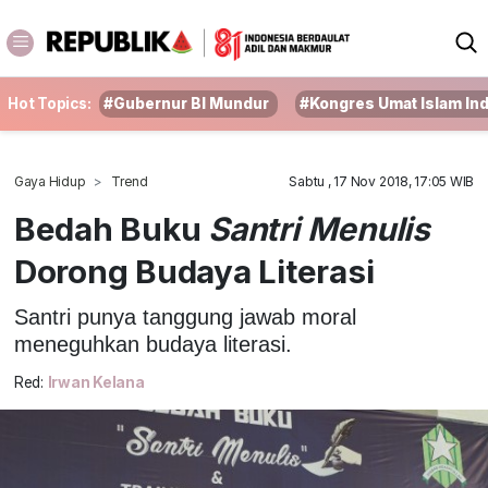
Hot Topics:
#Gubernur BI Mundur
#Kongres Umat Islam In
Gaya Hidup
Trend
Sabtu , 17 Nov 2018, 17:05 WIB
Bedah Buku
Santri Menulis
Dorong Budaya Literasi
Santri punya tanggung jawab moral
meneguhkan budaya literasi.
Red:
Irwan Kelana