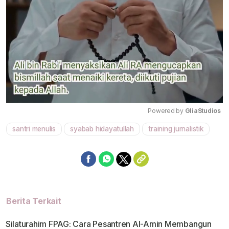
Powered by 
GliaStudios
santri menulis
syabab hidayatullah
training jurnalistik
Mute
Berita Terkait
Silaturahim FPAG: Cara Pesantren Al-Amin Membangun