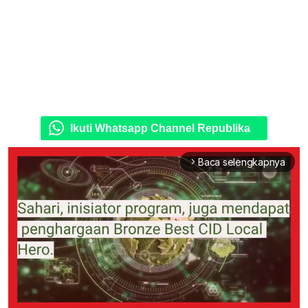
Ikuti Whatsapp Channel Republika
Baca selengkapnya
arrow_forward_ios