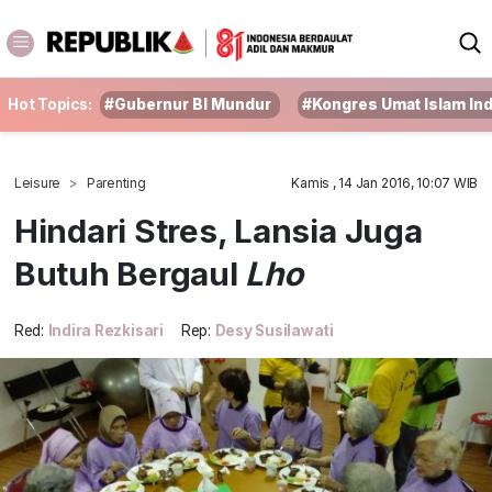
Hot Topics:
#Gubernur BI Mundur
#Kongres Umat Islam In
Leisure
Parenting
Kamis , 14 Jan 2016, 10:07 WIB
Hindari Stres, Lansia Juga
Butuh Bergaul
Lho
Red:
Indira Rezkisari
Rep:
Desy Susilawati