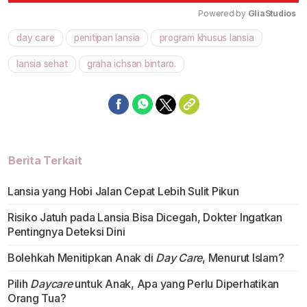
Powered by 
GliaStudios
day care
penitipan lansia
program khusus lansia
Mute
lansia sehat
graha ichsan bintaro.
Berita Terkait
Lansia yang Hobi Jalan Cepat Lebih Sulit Pikun
Risiko Jatuh pada Lansia Bisa Dicegah, Dokter Ingatkan
Pentingnya Deteksi Dini
Bolehkah Menitipkan Anak di
Day Care
, Menurut Islam?
Pilih
Daycare
untuk Anak, Apa yang Perlu Diperhatikan
Orang Tua?