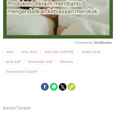
Powered by 
GliaStudios
erha
erha clinic
erha skin aidentify
analisis kulit
Mute
jenis kulit
kesehatan kulit
skincare
kecerdasan buatan
Berita Terkait