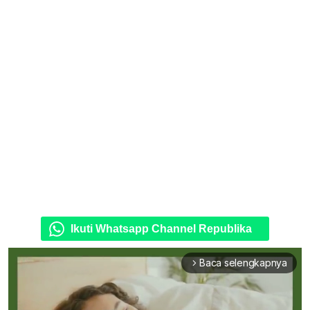
Ikuti Whatsapp Channel Republika
Baca selengkapnya
arrow_forward_ios