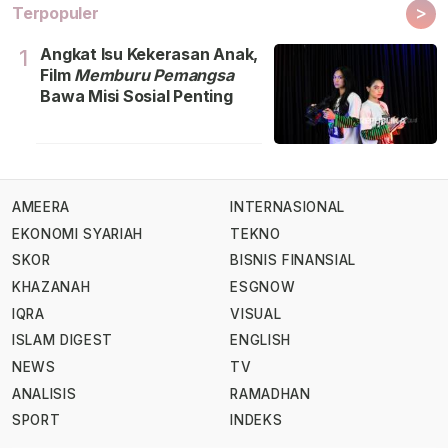
>
Terpopuler
Angkat Isu Kekerasan Anak,
1
Film
Memburu Pemangsa
Bawa Misi Sosial Penting
AMEERA
INTERNASIONAL
EKONOMI SYARIAH
TEKNO
SKOR
BISNIS FINANSIAL
KHAZANAH
ESGNOW
IQRA
VISUAL
ISLAM DIGEST
ENGLISH
NEWS
TV
ANALISIS
RAMADHAN
SPORT
INDEKS