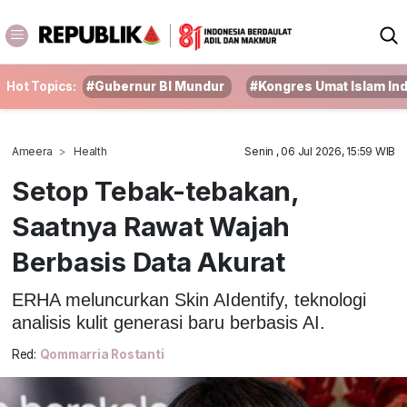
Hot Topics:
#Gubernur BI Mundur
#Kongres Umat Islam In
Ameera
Health
Senin , 06 Jul 2026, 15:59 WIB
Setop Tebak-tebakan,
Saatnya Rawat Wajah
Berbasis Data Akurat
ERHA meluncurkan Skin AIdentify, teknologi
analisis kulit generasi baru berbasis AI.
Red:
Qommarria Rostanti