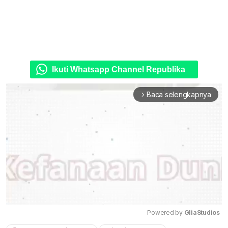
Ikuti Whatsapp Channel Republika
Baca selengkapnya
arrow_forward_ios
Powered by 
GliaStudios