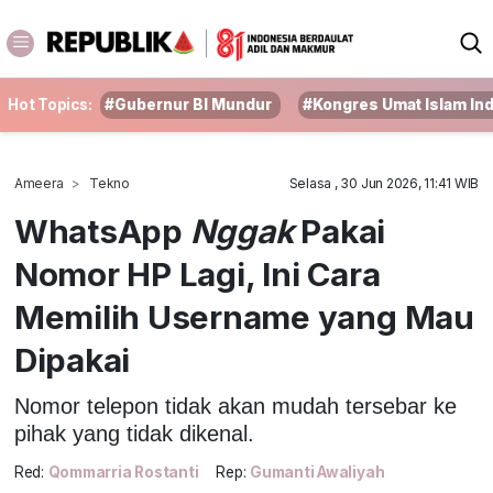
Hot Topics:
#Gubernur BI Mundur
#Kongres Umat Islam In
Ameera
Tekno
Selasa , 30 Jun 2026, 11:41 WIB
WhatsApp
Nggak
Pakai
Nomor HP Lagi, Ini Cara
Memilih Username yang Mau
Dipakai
Nomor telepon tidak akan mudah tersebar ke
pihak yang tidak dikenal.
Red:
Qommarria Rostanti
Rep:
Gumanti Awaliyah