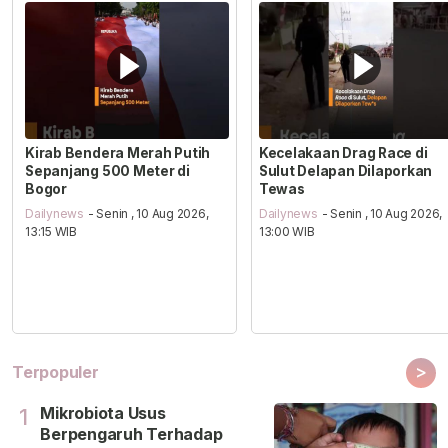
Kirab Bendera Merah Putih
Kecelakaan Drag Race di
Sepanjang 500 Meter di
Sulut Delapan Dilaporkan
Bogor
Tewas
Dailynews
- Senin , 10 Aug 2026,
Dailynews
- Senin , 10 Aug 2026,
13:15 WIB
13:00 WIB
>
Terpopuler
Mikrobiota Usus
1
Berpengaruh Terhadap