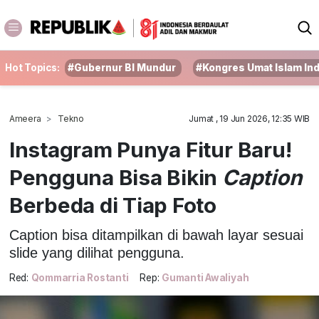
Hot Topics:
#Gubernur BI Mundur
#Kongres Umat Islam In
Ameera
Tekno
Jumat , 19 Jun 2026, 12:35 WIB
Instagram Punya Fitur Baru!
Pengguna Bisa Bikin
Caption
Berbeda di Tiap Foto
Caption bisa ditampilkan di bawah layar sesuai
slide yang dilihat pengguna.
Red:
Qommarria Rostanti
Rep:
Gumanti Awaliyah