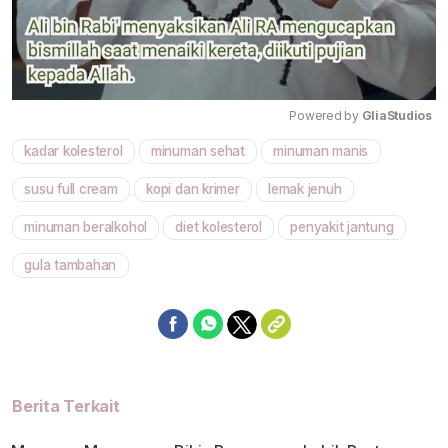
Powered by 
GliaStudios
kadar kolesterol
minuman sehat
minuman manis
Mute
susu full cream
kopi dan krimer
lemak jenuh
minuman beralkohol
diet kolesterol
penyakit jantung
gula tambahan
Berita Terkait