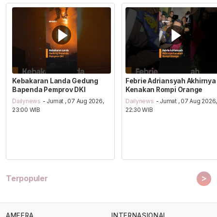
Kebakaran Landa Gedung
Febrie Adriansyah Akhirnya
Bapenda Pemprov DKI
Kenakan Rompi Orange
Dailynews
- Jumat , 07 Aug 2026,
Dailynews
- Jumat , 07 Aug 2026
23:00 WIB
22:30 WIB
>
Terpopuler
AMEERA
INTERNASIONAL