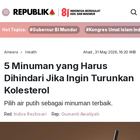
Hot Topics:
#Gubernur BI Mundur
#Kongres Umat Islam In
Ameera
Health
Ahad , 31 May 2026, 16:20 WIB
5 Minuman yang Harus
Dihindari Jika Ingin Turunkan
Kolesterol
Pilih air putih sebagai minuman terbaik.
Red:
Indira Rezkisari
Rep:
Gumanti Awaliyah