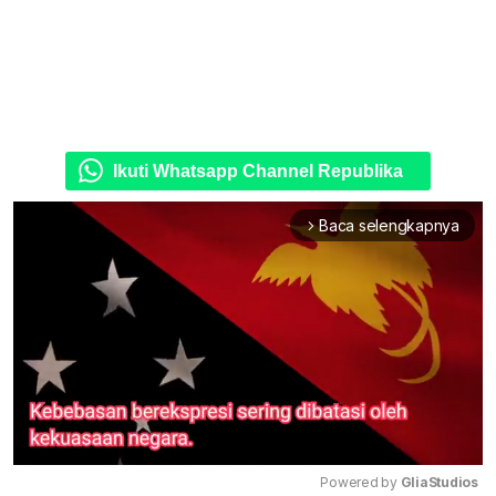
Ikuti Whatsapp Channel Republika
Baca selengkapnya
arrow_forward_ios
Powered by 
GliaStudios