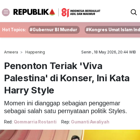
Hot Topics:
#Gubernur BI Mundur
#Kongres Umat Islam In
Ameera
Happening
Senin , 18 May 2026, 20:44 WIB
Penonton Teriak 'Viva
Palestina' di Konser, Ini Kata
Harry Style
Momen ini dianggap sebagian penggemar
sebagai salah satu pernyataan politik Styles.
Red:
Qommarria Rostanti
Rep:
Gumanti Awaliyah