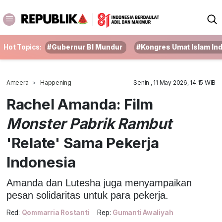
Hot Topics:
#Gubernur BI Mundur
#Kongres Umat Islam In
Ameera
Happening
Senin , 11 May 2026, 14:15 WIB
Rachel Amanda: Film
Monster Pabrik Rambut
'Relate' Sama Pekerja
Indonesia
Amanda dan Lutesha juga menyampaikan
pesan solidaritas untuk para pekerja.
Red:
Qommarria Rostanti
Rep:
Gumanti Awaliyah