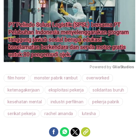
Powered by 
GliaStudios
film horor
monster pabrik rambut
overworked
Mute
ketenagakerjaan
eksploitasi pekerja
solidaritas buruh
kesehatan mental
industri perfilman
pekerja pabrik
serikat pekerja
rachel amanda
lutesha