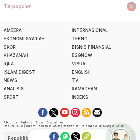
>
Terpopuler
AMEERA
INTERNASIONAL
EKONOMI SYARIAH
TEKNO
SKOR
BISNIS FINANSIAL
KHAZANAH
ESGNOW
IQRA
VISUAL
ISLAM DIGEST
ENGLISH
NEWS
TV
ANALISIS
RAMADHAN
SPORT
INDEKS
About Us
|
Pedoman Siber
|
Disclaimer
Republika.id
|
Ihram.republika.co.id
|
Retizen.id
|
Rejabar.co.id
|
Rejogja.co.id
|
Republika telah diverifikasi oleh Dewan Pers