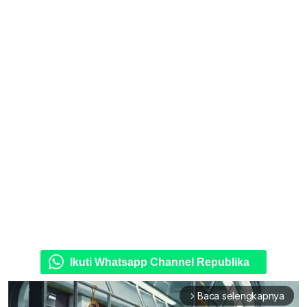
Ikuti Whatsapp Channel Republika
Baca selengkapnya
arrow_forward_ios