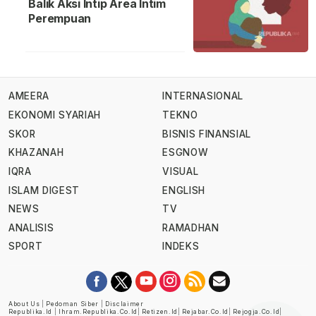
Balik Aksi Intip Area Intim
Perempuan
AMEERA
INTERNASIONAL
EKONOMI SYARIAH
TEKNO
SKOR
BISNIS FINANSIAL
KHAZANAH
ESGNOW
IQRA
VISUAL
ISLAM DIGEST
ENGLISH
NEWS
TV
ANALISIS
RAMADHAN
SPORT
INDEKS
About Us
|
Pedoman Siber
|
Disclaimer
Republika.id
|
Ihram.republika.co.id
|
Retizen.id
|
Rejabar.co.id
|
Rejogja.co.id
|