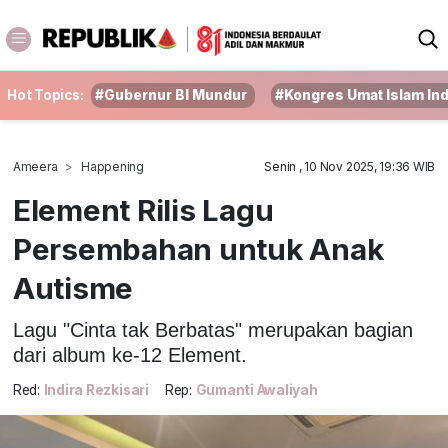
Hot Topics:
#Gubernur BI Mundur
#Kongres Umat Islam In
Ameera
Happening
Senin , 10 Nov 2025, 19:36 WIB
Element Rilis Lagu
Persembahan untuk Anak
Autisme
Lagu "Cinta tak Berbatas" merupakan bagian
dari album ke-12 Element.
Red:
Indira Rezkisari
Rep:
Gumanti Awaliyah