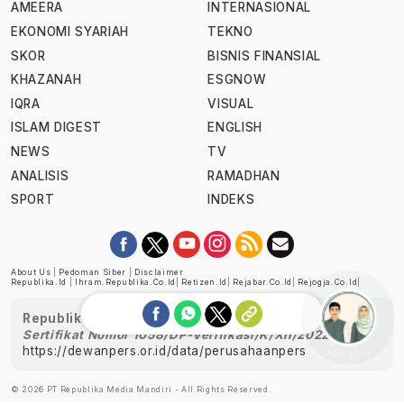
AMEERA
INTERNASIONAL
EKONOMI SYARIAH
TEKNO
SKOR
BISNIS FINANSIAL
KHAZANAH
ESGNOW
IQRA
VISUAL
ISLAM DIGEST
ENGLISH
NEWS
TV
ANALISIS
RAMADHAN
SPORT
INDEKS
About Us
|
Pedoman Siber
|
Disclaimer
Republika.id
|
Ihram.republika.co.id
|
Retizen.id
|
Rejabar.co.id
|
Rejogja.co.id
|
Republika telah diverifikasi oleh Dewan Pers
Sertifikat Nomor 1058/DP-Verifikasi/K/XII/2022
https://dewanpers.or.id/data/perusahaanpers
Ask me!
© 2026 PT Republika Media Mandiri - All Rights Reserved.