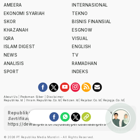
AMEERA
INTERNASIONAL
EKONOMI SYARIAH
TEKNO
SKOR
BISNIS FINANSIAL
KHAZANAH
ESGNOW
IQRA
VISUAL
ISLAM DIGEST
ENGLISH
NEWS
TV
ANALISIS
RAMADHAN
SPORT
INDEKS
About Us
|
Pedoman Siber
|
Disclaimer
Republika.id
|
Ihram.republika.co.id
|
Retizen.id
|
Rejabar.co.id
|
Rejogja.co.id
|
Republika telah diverifikasi oleh Dewan Pers
Sertifikat Nomor 1058/DP-Verifikasi/K/XII/2022
https://dewanpers.or.id/data/perusahaanpers
Ask me!
© 2026 PT Republika Media Mandiri - All Rights Reserved.