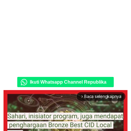
Ikuti Whatsapp Channel Republika
Baca selengkapnya
arrow_forward_ios