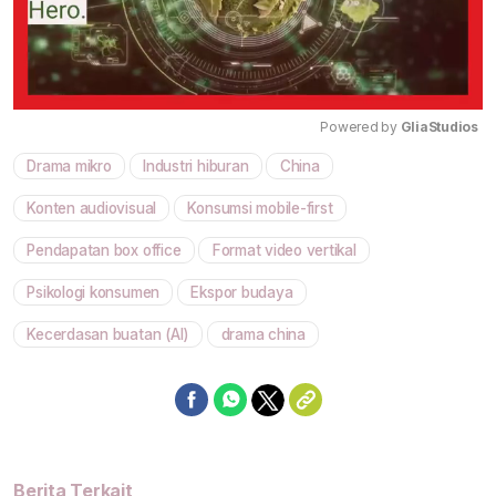
Powered by 
GliaStudios
Drama mikro
Industri hiburan
China
Mute
Konten audiovisual
Konsumsi mobile-first
Pendapatan box office
Format video vertikal
Psikologi konsumen
Ekspor budaya
Kecerdasan buatan (AI)
drama china
Berita Terkait