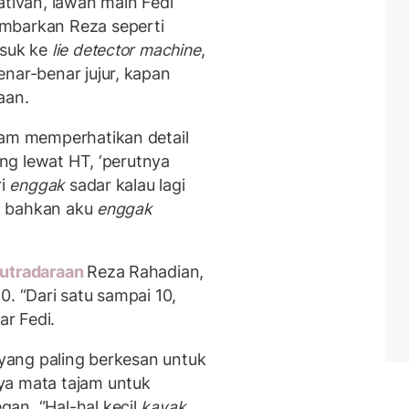
ativan, lawan main Fedi
mbarkan Reza seperti
suk ke
lie detector machine
,
enar-benar jujur, kapan
aan.
lam memperhatikan detail
ang lewat HT, ‘perutnya
ri
enggak
sadar kalau lagi
ng bahkan aku
enggak
utradaraan
Reza Rahadian,
0. “Dari satu sampai 10,
ar Fedi.
l yang paling berkesan untuk
ya mata tajam untuk
an. “Hal-hal kecil
kayak