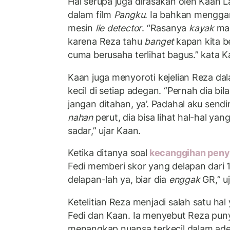
Hal serupa juga dirasakan oleh Kaan L
dalam film
Pangku
. Ia bahkan mengga
mesin
lie detector
. “Rasanya
kayak
ma
karena Reza tahu
banget
kapan kita b
cuma berusaha terlihat bagus.” kata K
Kaan juga menyoroti kejelian Reza da
kecil di setiap adegan. “Pernah dia bil
jangan ditahan, ya’. Padahal aku sendi
nahan
perut, dia bisa lihat hal-hal ya
sadar,” ujar Kaan.
Ketika ditanya soal
kecanggihan peny
Fedi memberi skor yang delapan dari 1
delapan-lah ya, biar dia
enggak
GR,” uj
Ketelitian Reza menjadi salah satu ha
Fedi dan Kaan. Ia menyebut Reza pun
menangkap nuansa terkecil dalam adeg