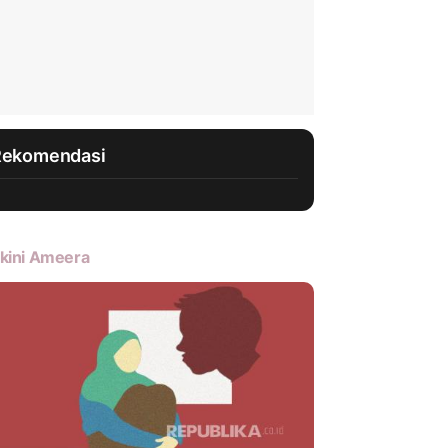
Rekomendasi
kini Ameera