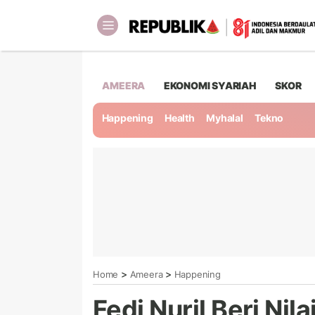
AMEERA
EKONOMI SYARIAH
SKOR
Happening
Health
Myhalal
Tekno
>
>
Home
Ameera
Happening
Fedi Nuril Beri Nil