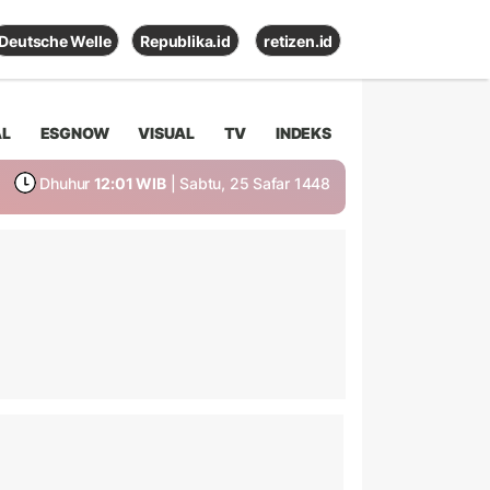
Deutsche Welle
Republika.id
retizen.id
AL
ESGNOW
VISUAL
TV
INDEKS
Dhuhur
12:01 WIB
| Sabtu, 25 Safar 1448