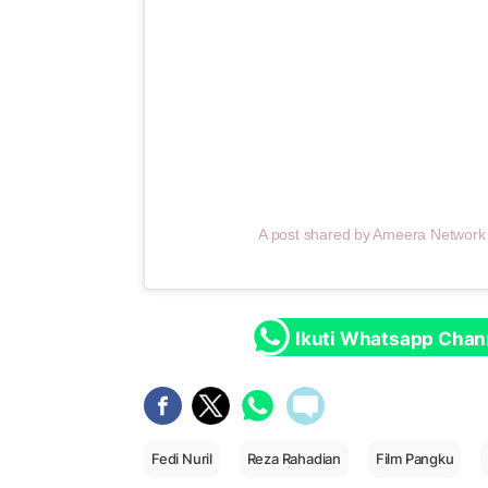
A post shared by Ameera Networ
Ikuti Whatsapp Chan
Fedi Nuril
Reza Rahadian
Film Pangku