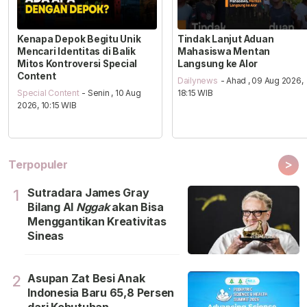
Kenapa Depok Begitu Unik
Tindak Lanjut Aduan
Mencari Identitas di Balik
Mahasiswa Mentan
Mitos Kontroversi Special
Langsung ke Alor
Content
Dailynews
- Ahad , 09 Aug 2026,
Special Content
- Senin , 10 Aug
18:15 WIB
2026, 10:15 WIB
>
Terpopuler
Sutradara James Gray
1
Bilang Al
Nggak
akan Bisa
Menggantikan Kreativitas
Sineas
Asupan Zat Besi Anak
2
Indonesia Baru 65,8 Persen