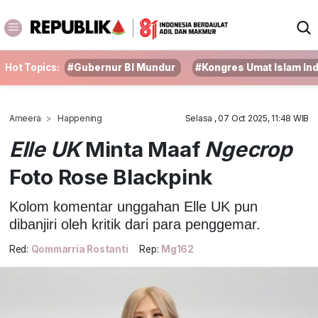
Hot Topics:
#Gubernur BI Mundur
#Kongres Umat Islam In
Ameera
Happening
Selasa , 07 Oct 2025, 11:48 WIB
Elle UK
Minta Maaf
Ngecrop
Foto Rose Blackpink
Kolom komentar unggahan Elle UK pun
dibanjiri oleh kritik dari para penggemar.
Red:
Qommarria Rostanti
Rep:
Mg162