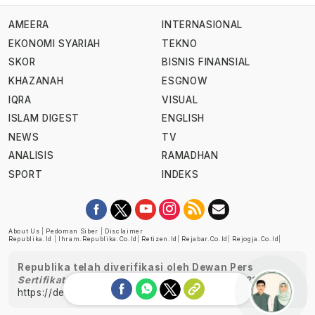
AMEERA
INTERNASIONAL
EKONOMI SYARIAH
TEKNO
SKOR
BISNIS FINANSIAL
KHAZANAH
ESGNOW
IQRA
VISUAL
ISLAM DIGEST
ENGLISH
NEWS
TV
ANALISIS
RAMADHAN
SPORT
INDEKS
About Us
|
Pedoman Siber
|
Disclaimer
Republika.id
|
Ihram.republika.co.id
|
Retizen.id
|
Rejabar.co.id
|
Rejogja.co.id
|
Republika telah diverifikasi oleh Dewan Pers
Sertifikat Nomor 1058/DP-Verifikasi/K/XII/2022
https://dewanpers.or.id/data/perusahaanpers