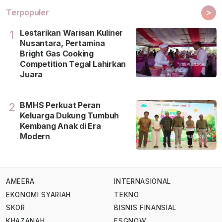
>
Terpopuler
Lestarikan Warisan Kuliner
1
Nusantara, Pertamina
Bright Gas Cooking
Competition Tegal Lahirkan
Juara
BMHS Perkuat Peran
2
Keluarga Dukung Tumbuh
Kembang Anak di Era
Modern
AMEERA
INTERNASIONAL
EKONOMI SYARIAH
TEKNO
SKOR
BISNIS FINANSIAL
KHAZANAH
ESGNOW