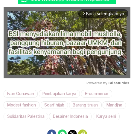
Baca selengkapnya
arrow_forward_ios
Powered by 
GliaStudios
Ivan Gunawan
Pembajakan karya
E-commerce
Mute
Modest fashion
Scarf hijab
Barang tiruan
Mandjha
Solidaritas Palestina
Desainer Indonesia
Karya seni