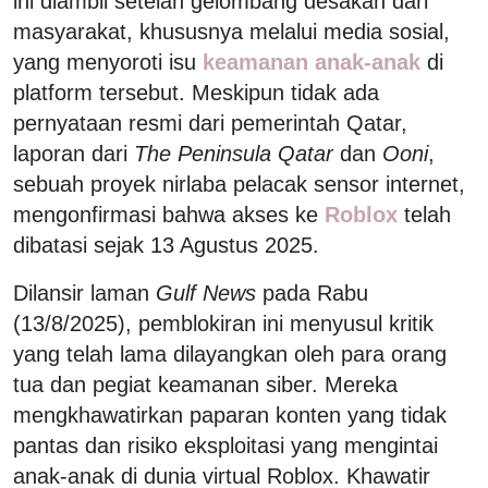
ini diambil setelah gelombang desakan dari
masyarakat, khususnya melalui media sosial,
yang menyoroti isu
keamanan anak-anak
di
platform tersebut. Meskipun tidak ada
pernyataan resmi dari pemerintah Qatar,
laporan dari
The Peninsula Qatar
dan
Ooni
,
sebuah proyek nirlaba pelacak sensor internet,
mengonfirmasi bahwa akses ke
Roblox
telah
dibatasi sejak 13 Agustus 2025.
Dilansir laman
Gulf News
pada Rabu
(13/8/2025), pemblokiran ini menyusul kritik
yang telah lama dilayangkan oleh para orang
tua dan pegiat keamanan siber. Mereka
mengkhawatirkan paparan konten yang tidak
pantas dan risiko eksploitasi yang mengintai
anak-anak di dunia virtual Roblox. Khawatir