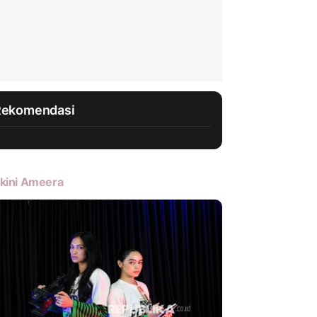
Rekomendasi
kini Ameera