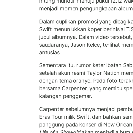
hitung mundur menuju pukul 12.12 wa
menjadi momen pengungkapan album
Dalam cuplikan promosi yang dibagikan
Swift menunjukkan koper berinisial T
judul albumnya. Dalam video tersebut,
saudaranya, Jason Kelce, terlihat me
antusias.
Sementara itu, rumor keterlibatan Sa
setelah akun resmi Taylor Nation mem
dengan tema oranye. Pada foto terakh
bersama Carpenter, yang memicu speku
kalangan penggemar.
Carpenter sebelumnya menjadi pembu
Eras Tour milik Swift, dan bahkan sem
panggung pada konser di New Orlean
Life of a Showgirl
akan menjadi album s