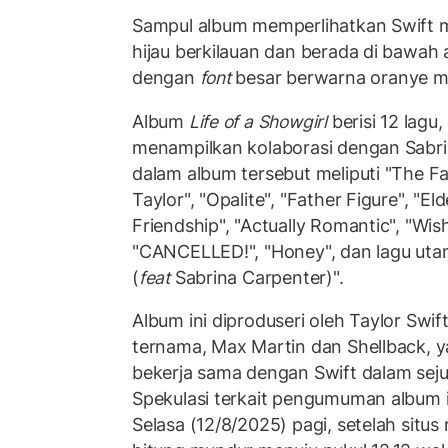
Sampul album memperlihatkan Swift 
hijau berkilauan dan berada di bawah ai
dengan
font
besar berwarna oranye m
Album
Life of a Showgirl
berisi 12 lagu
menampilkan kolaborasi dengan Sabri
dalam album tersebut meliputi "The Fat
Taylor", "Opalite", "Father Figure", "El
Friendship", "Actually Romantic", "Wis
"CANCELLED!", "Honey", dan lagu utam
(
feat
Sabrina Carpenter)".
Album ini diproduseri oleh Taylor Swi
ternama, Max Martin dan Shellback, y
bekerja sama dengan Swift dalam seju
Spekulasi terkait pengumuman album i
Selasa (12/8/2025) pagi, setelah situ