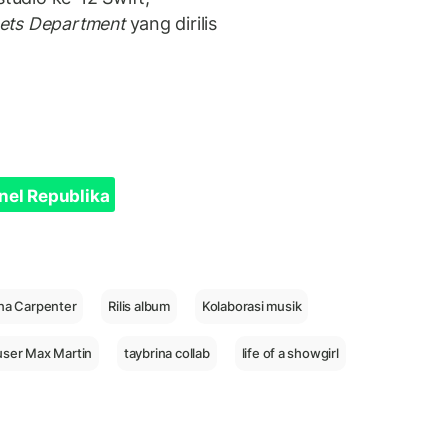
oets Department
yang dirilis
nel Republika
na Carpenter
Rilis album
Kolaborasi musik
ser Max Martin
taybrina collab
life of a showgirl