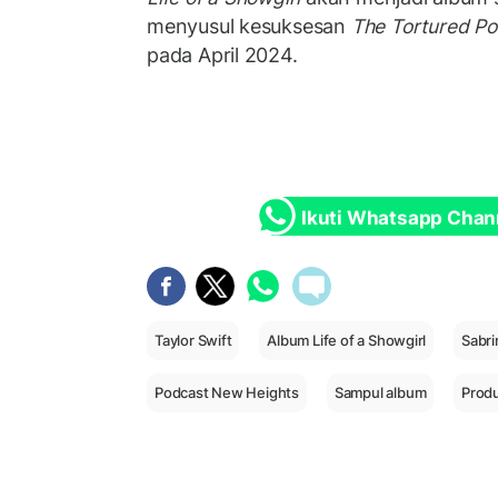
menyusul kesuksesan
The Tortured P
pada April 2024.
Ikuti Whatsapp Chan
Taylor Swift
Album Life of a Showgirl
Sabri
Podcast New Heights
Sampul album
Produ