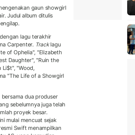
mengenakan gaun showgirl
r. Judul album ditulis
engilap.
, dengan lagu terakhir
na Carpenter.
Track
lagu
e of Ophelia", "Elizabeth
dest Daughter", "Ruin the
h Li$t", "Wood,
a "The Life of a Showgirl
ft bersama dua produser
ang sebelumnya juga telah
mlah proyek besar.
ni mulai mencuat sejak
s resmi Swift menampilkan