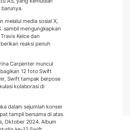
ktu AS, yang kemudian
 barunya.
 melalui media sosial X,
.S. sambil mengungkapkan
 Travis Kelce dan
mberikan reaksi penuh
brina Carpenter muncul
bagikan 12 foto Swift
ir, Swift tampak berpose
lasi kolaborasi di
ka dalam sejumlah konser
pat tampil bersama di atas
s, Oktober 2024. Album
tudio ke-12 Swift,