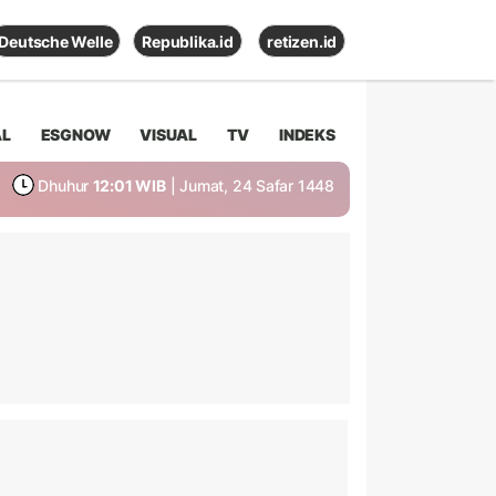
Deutsche Welle
Republika.id
retizen.id
AL
ESGNOW
VISUAL
TV
INDEKS
Dhuhur
12:01 WIB
| Jumat, 24 Safar 1448