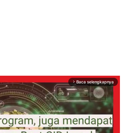
Baca selengkapnya
arrow_forward_ios