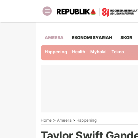
AMEERA
EKONOMI SYARIAH
SKOR
Happening
Health
Myhalal
Tekno
>
>
Home
Ameera
Happening
Taylor Swift Gand