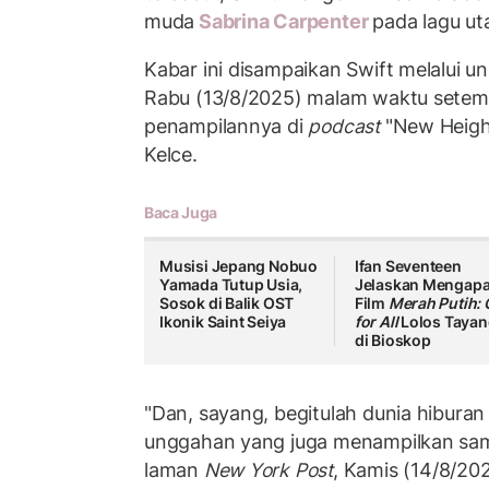
muda
Sabrina Carpenter
pada lagu ut
Kabar ini disampaikan Swift melalui 
Rabu (13/8/2025) malam waktu setem
penampilannya di
podcast
"New Height
Kelce.
Baca Juga
Musisi Jepang Nobuo
Ifan Seventeen
Yamada Tutup Usia,
Jelaskan Mengap
Sosok di Balik OST
Film
Merah Putih:
Ikonik Saint Seiya
for All
Lolos Taya
di Bioskop
"Dan, sayang, begitulah dunia hiburan 
unggahan yang juga menampilkan sampu
laman
New York Post
, Kamis (14/8/202