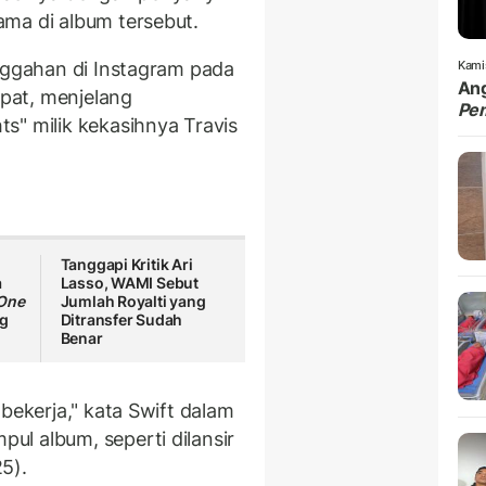
ama di album tersebut.
unggahan di Instagram pada
Kami
Ang
pat, menjelang
Pe
s" milik kekasihnya Travis
Tanggapi Kritik Ari
a
Lasso, WAMI Sebut
 One
Jumlah Royalti yang
ng
Ditransfer Sudah
Benar
bekerja," kata Swift dalam
l album, seperti dilansir
5).