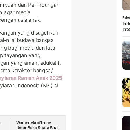
empuan dan Perlindungan
n agar media
Rabu
dengan usia anak.
Ind
Int
ayangan yang disuguhkan
lai-nilai budaya bangsa
ing bagi media dan kita
ap tayangan yang
gan yang aman, edukatif,
serta karakter bangsa,"
yiaran Ramah Anak 2025
iaran Indonesia (KPI) di
i
Wamenekraf Irene
n
Umar Buka Suara Soal