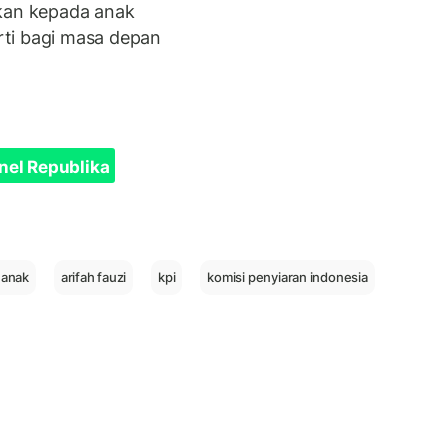
akan kepada anak
ti bagi masa depan
nel Republika
 anak
arifah fauzi
kpi
komisi penyiaran indonesia