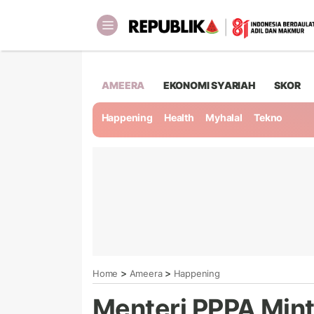
AMEERA
EKONOMI SYARIAH
SKOR
Happening
Health
Myhalal
Tekno
>
>
Home
Ameera
Happening
Menteri PPPA Mint