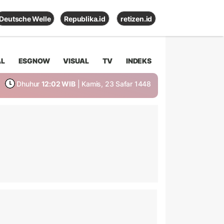
Deutsche Welle
Republika.id
retizen.id
AL
ESGNOW
VISUAL
TV
INDEKS
Dhuhur
12:02 WIB
| Kamis, 23 Safar 1448