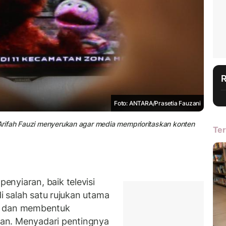
Foto: ANTARA/Prasetia Fauzani
A Arifah Fauzi menyerukan agar media memprioritaskan konten
Ter
nyiaran, baik televisi
di salah satu rujukan utama
a dan membentuk
an. Menyadari pentingnya