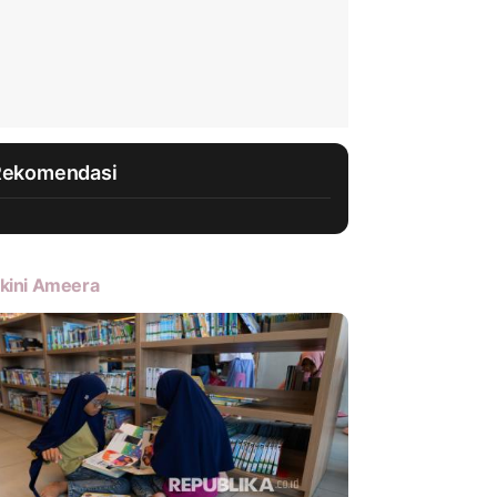
Rekomendasi
kini Ameera