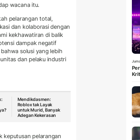
adap wacana itu.
ah pelarangan total,
kasi dan kolaborasi dengan
mi kekhawatiran di balik
potensi dampak negatif
 bahwa solusi yang lebih
nitas dan pelaku industri
Juma
Per
Kri
x:
Mendikdasmen:
Roblox tak Layak
ya?
untuk Murid, Banyak
Adegan Kekerasan
k keputusan pelarangan