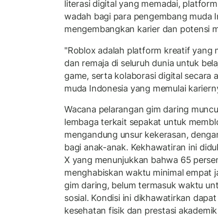
literasi digital yang memadai, platfor
wadah bagi para pengembang muda I
mengembangkan karier dan potensi m
"Roblox adalah platform kreatif yan
dan remaja di seluruh dunia untuk be
game, serta kolaborasi digital secara 
muda Indonesia yang memulai kariernya
Wacana pelarangan gim daring muncul
lembaga terkait sepakat untuk membl
mengandung unsur kekerasan, dengan
bagi anak-anak. Kekhawatiran ini didu
X yang menunjukkan bahwa 65 persen 
menghabiskan waktu minimal empat j
gim daring, belum termasuk waktu u
sosial. Kondisi ini dikhawatirkan dap
kesehatan fisik dan prestasi akademik