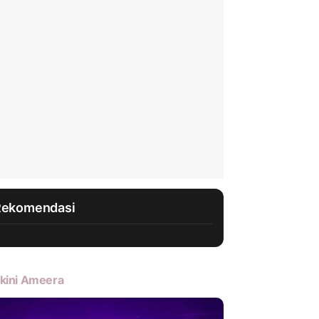
Rekomendasi
kini Ameera