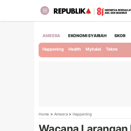
AMEERA
EKONOMI SYARIAH
SKOR
Happening
Health
Myhalal
Tekno
>
>
Home
Ameera
Happening
Wacana Larangan 