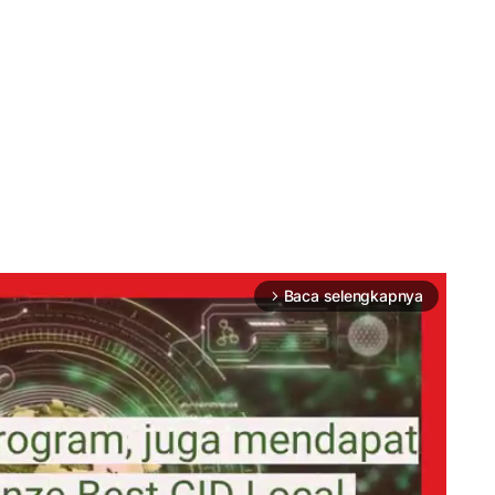
Baca selengkapnya
arrow_forward_ios