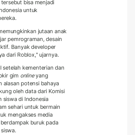
m tersebut bisa menjadi
ndonesia untuk
ereka.
g memungkinkan jutaan anak
lajar pemrograman, desain
aktif. Banyak developer
 dari Roblox," ujarnya.
 setelah kementerian dan
okir gim
online
yang
 alasan potensi bahaya
kung oleh data dari Komisi
siswa di Indonesia
am sehari untuk bermain
ntuk mengakses media
at berdampak buruk pada
 siswa.