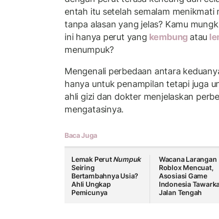
entah itu setelah semalam menikmati 
tanpa alasan yang jelas? Kamu mungk
ini hanya perut yang
kembung
atau
le
menumpuk?
Mengenali perbedaan antara keduanya
hanya untuk penampilan tetapi juga u
ahli gizi dan dokter menjelaskan perb
mengatasinya.
Baca Juga
Lemak Perut
Numpuk
Wacana Larangan
Seiring
Roblox Mencuat,
Bertambahnya Usia?
Asosiasi Game
Ahli Ungkap
Indonesia Tawark
Pemicunya
Jalan Tengah