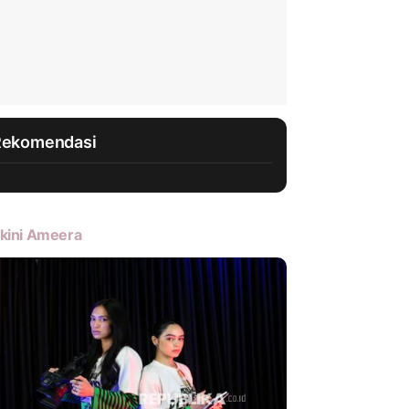
Rekomendasi
kini Ameera