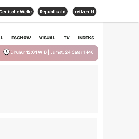
Deutsche Welle
Republika.id
retizen.id
AL
ESGNOW
VISUAL
TV
INDEKS
Dhuhur
12:01 WIB
| Jumat, 24 Safar 1448