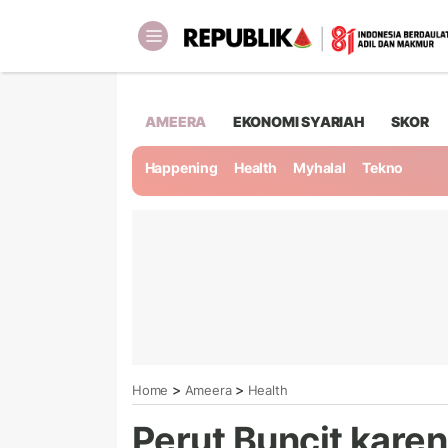
AMEERA
EKONOMI SYARIAH
SKOR
Happening
Health
Myhalal
Tekno
>
>
Home
Ameera
Health
Perut Buncit kar