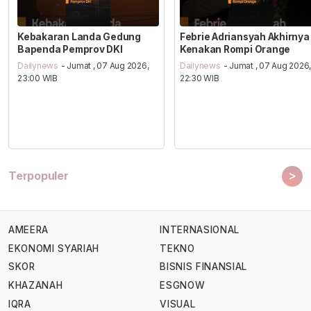
Kebakaran Landa Gedung
Febrie Adriansyah Akhirnya
Bapenda Pemprov DKI
Kenakan Rompi Orange
Dailynews
- Jumat , 07 Aug 2026,
Dailynews
- Jumat , 07 Aug 2026
23:00 WIB
22:30 WIB
>
Terpopuler
AMEERA
INTERNASIONAL
EKONOMI SYARIAH
TEKNO
SKOR
BISNIS FINANSIAL
KHAZANAH
ESGNOW
IQRA
VISUAL