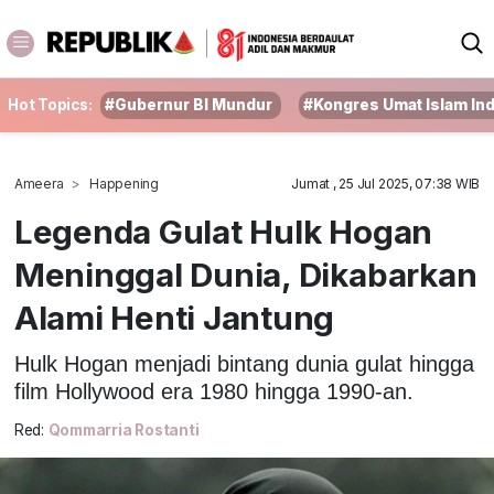
Hot Topics:
#Gubernur BI Mundur
#Kongres Umat Islam In
Ameera
Happening
Jumat , 25 Jul 2025, 07:38 WIB
Legenda Gulat Hulk Hogan
Meninggal Dunia, Dikabarkan
Alami Henti Jantung
Hulk Hogan menjadi bintang dunia gulat hingga
film Hollywood era 1980 hingga 1990-an.
Red:
Qommarria Rostanti