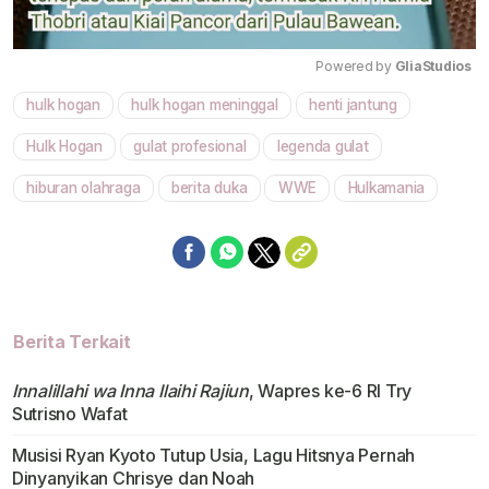
Powered by 
GliaStudios
hulk hogan
hulk hogan meninggal
henti jantung
Mute
Hulk Hogan
gulat profesional
legenda gulat
hiburan olahraga
berita duka
WWE
Hulkamania
Berita Terkait
Innalillahi wa Inna Ilaihi Rajiun
, Wapres ke-6 RI Try
Sutrisno Wafat
Musisi Ryan Kyoto Tutup Usia, Lagu Hitsnya Pernah
Dinyanyikan Chrisye dan Noah