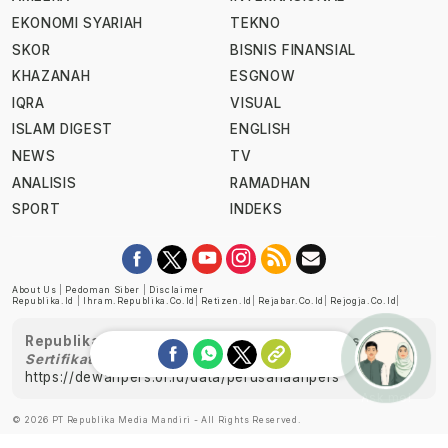
EKONOMI SYARIAH
TEKNO
SKOR
BISNIS FINANSIAL
KHAZANAH
ESGNOW
IQRA
VISUAL
ISLAM DIGEST
ENGLISH
NEWS
TV
ANALISIS
RAMADHAN
SPORT
INDEKS
About Us
|
Pedoman Siber
|
Disclaimer
Republika.id
|
Ihram.republika.co.id
|
Retizen.id
|
Rejabar.co.id
|
Rejogja.co.id
|
Republika telah diverifikasi oleh Dewan Pers
Sertifikat Nomor 1058/DP-Verifikasi/K/XII/2022
https://dewanpers.or.id/data/perusahaanpers
Ask me!
© 2026 PT Republika Media Mandiri - All Rights Reserved.