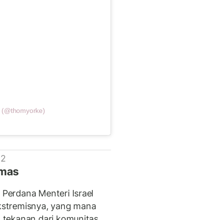
e (@thomyorke)
 2
amas
Perdana Menteri Israel
kstremisnya, yang mana
 tekanan dari komunitas