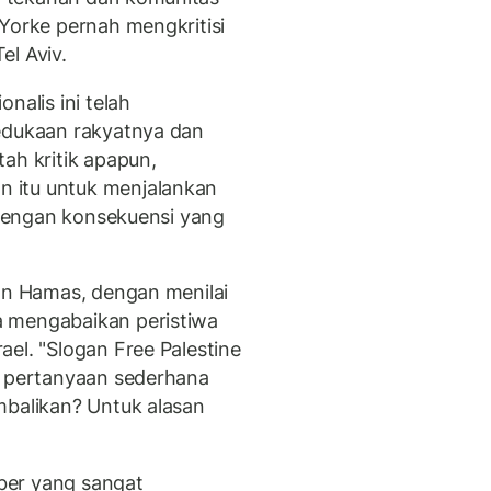
 Yorke pernah mengkritisi
el Aviv.
nalis ini telah
kedukaan rakyatnya dan
h kritik apapun,
 itu untuk menjalankan
i dengan konsekuensi yang
tan Hamas, dengan menilai
a mengabaikan peristiwa
el. "Slogan Free Palestine
b pertanyaan sederhana
mbalikan? Untuk alasan
ber yang sangat