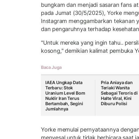
bungkam dan menjadi sasaran fans at
pada Jumat (30/5/2025), Yorke meng
Instagram menggambarkan tekanan ya
dan pengaruhnya terhadap kesehatan 
"Untuk mereka yang ingin tahu.. persi
kosong," demikian kalimat pembuka Y
Baca Juga
IAEA Ungkap Data
Pria Aniaya dan
Terbaru: Stok
Teriaki Wanita
Uranium Level Bom
Sebagai Teroris di
Nuklir Iran Terus
Halte Viral, Kini
Bertambah, Segini
Diburu Polisi
Jumlahnya
Yorke memulai pernyataannya dengan
menyesal untuk tidak berbicara saat i