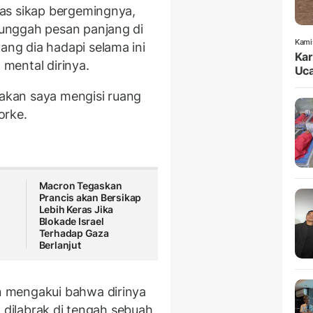
as sikap bergemingnya,
unggah pesan panjang di
Kami
ng dia hadapi selama ini
Kar
mental dirinya.
Uca
lakan saya mengisi ruang
orke.
Macron Tegaskan
Prancis akan Bersikap
Lebih Keras Jika
Blokade Israel
Terhadap Gaza
Berlanjut
 mengakui bahwa dirinya
a dilabrak di tengah sebuah