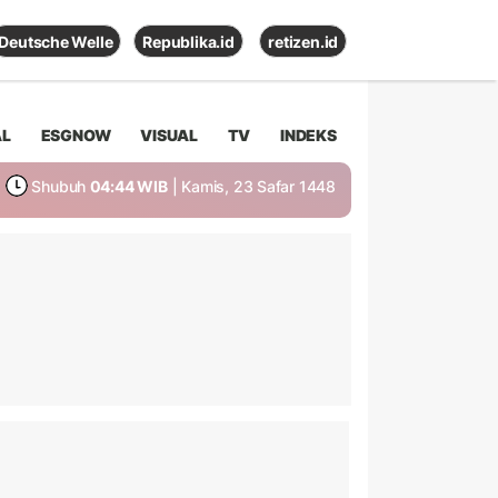
Deutsche Welle
Republika.id
retizen.id
AL
ESGNOW
VISUAL
TV
INDEKS
Shubuh
04:44 WIB
| Kamis, 23 Safar 1448