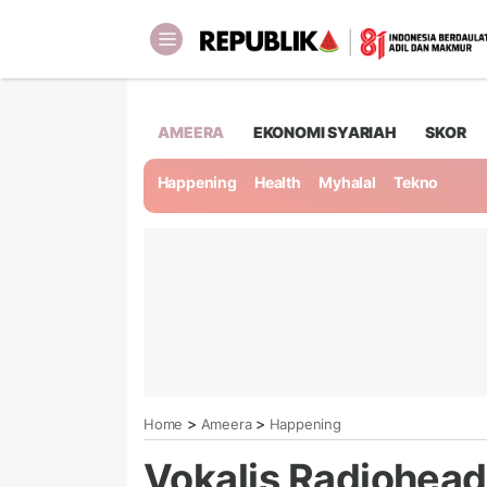
AMEERA
EKONOMI SYARIAH
SKOR
Happening
Health
Myhalal
Tekno
>
>
Home
Ameera
Happening
Vokalis Radiohead