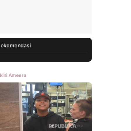
Rekomendasi
kini Ameera