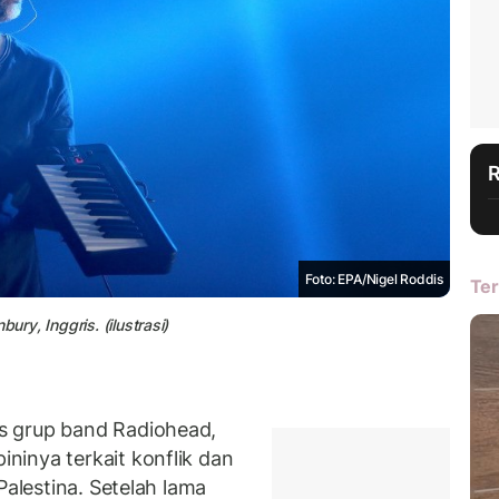
Foto: EPA/Nigel Roddis
Ter
ury, Inggris. (ilustrasi)
 grup band Radiohead,
inya terkait konflik dan
Palestina. Setelah lama