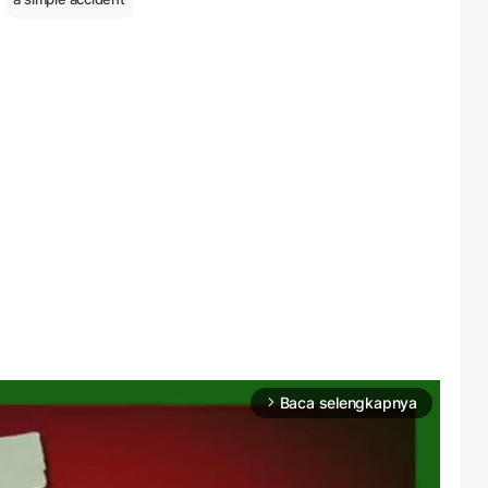
Baca selengkapnya
arrow_forward_ios