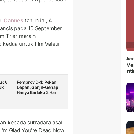
di
Cannes
tahun ini, A
Prancis pada 10 September
m Trier meraih
 kedua untuk film Valeur
Juma
Men
Int
ack
Pemprov DKI: Pekan
uk
Depan, Ganjil-Genap
Hanya Berlaku 3 Hari
an kepada sutradara asal
 I'm Glad You're Dead Now.