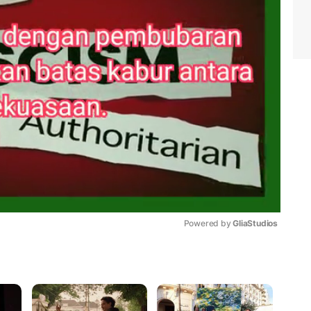
Powered by 
GliaStudios
Mute