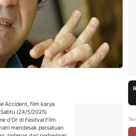
 Accident, film karya
a Sabtu (24/5/2025)
Ter
 d'Or di Fesitval Film
anahi mendesak persatuan
n, terlepas dari perbedaan