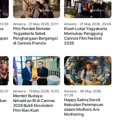
13:53
Ameera
- 21 May 2026, 22:11
Ameera
- 21 May 2026, 20:49
na
Film Pendek Berlatar
Kisah Lokal Yogyakarta
Yogyakarta Sabet
Memukau Panggung
upan
Penghargaan Bergengsi
Cannes Film Festival
di Cannes Prancis
2026
20:37
Ameera
- 15 May 2026, 15:33
Ameera
- 06 May 2026,
07:26
,
Menteri Budaya:
Happy Salma Soroti
skan
Kehadiran RI di Cannes
Kekuatan Perempuan
2026 Bukti Ekosistem
dalam Mothers Are
Film Kian Kuat
Mothering