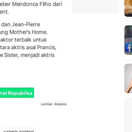
Kleber Mendonca Filho dari
ent.
 dan Jean-Pierre
oung Mother’s Home.
aktor terbaik untuk
ra aktris asal Prancis,
e Sister, menjadi aktris
nel Republika
sumber : Anadolu
a simple accident