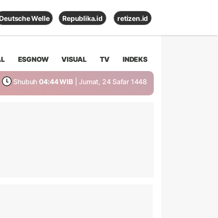
Deutsche Welle
Republika.id
retizen.id
AL
ESGNOW
VISUAL
TV
INDEKS
Shubuh
04:44 WIB
| Jumat, 24 Safar 1448