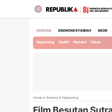
AMEERA
EKONOMI SYARIAH
SKOR
Happening
Health
Myhalal
Tekno
>
>
Home
Ameera
Happening
Film Besutan Sutra