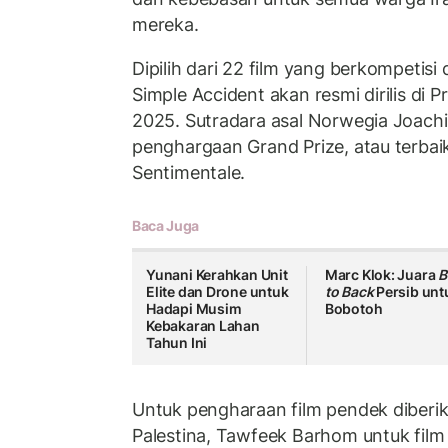
mereka.
Dipilih dari 22 film yang berkompetisi 
Simple Accident akan resmi dirilis di 
2025. Sutradara asal Norwegia Joachi
penghargaan Grand Prize, atau terbaik
Sentimentale.
Baca Juga
Yunani Kerahkan Unit
Marc Klok: Juara
B
Elite dan Drone untuk
to Back
Persib unt
Hadapi Musim
Bobotoh
Kebakaran Lahan
Tahun Ini
Untuk pengharaan film pendek diberik
Palestina, Tawfeek Barhom untuk film