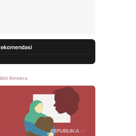
Rekomendasi
kini Ameera