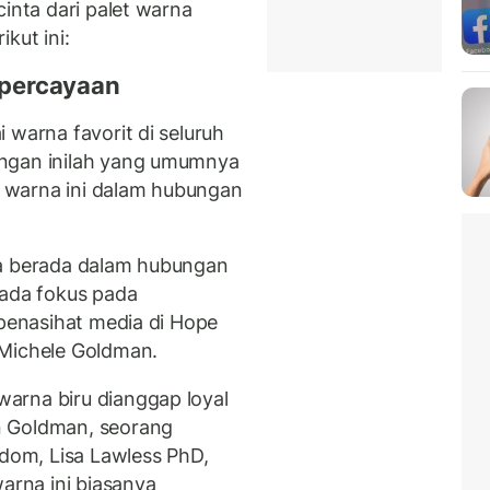
cinta dari palet warna
kut ini:
kepercayaan
 warna favorit di seluruh
angan inilah yang umumnya
 warna ini dalam hubungan
ka berada dalam hubungan
 ada fokus pada
 penasihat media di Hope
 Michele Goldman.
arna biru dianggap loyal
n Goldman, seorang
sdom, Lisa Lawless PhD,
rna ini biasanya