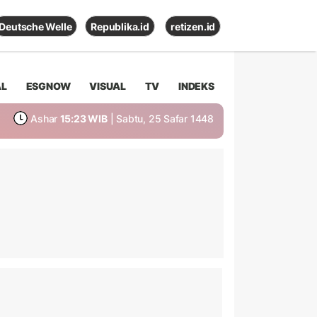
Deutsche Welle
Republika.id
retizen.id
AL
ESGNOW
VISUAL
TV
INDEKS
Ashar
15:23 WIB
| Sabtu, 25 Safar 1448