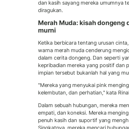
dan kasih sayang mereka umumnya tet
diragukan.
Merah Muda: kisah dongeng d
murni
Ketika berbicara tentang urusan cin
warna merah muda cenderung mengi
dalam cerita dongeng. Dan seperti ya
kepribadian mereka yang positif da
impian tersebut bukanlah hal yang must
"Mereka yang menyukai pink mengingi
kelembutan, dan perhatian," kata Rinal
Dalam sebuah hubungan, mereka meng
empati, dan koneksi. Mereka mengin
penuh kasih dan suportif yang mengha
Singkatnya, mereka mencari hubunga