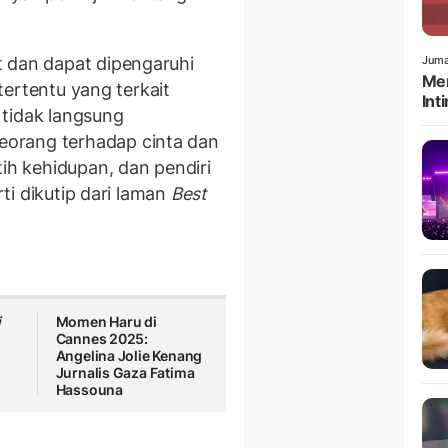
t dan dapat dipengaruhi
Juma
Men
 tertentu yang terkait
Int
tidak langsung
orang terhadap cinta dan
tih kehidupan, dan pendiri
rti dikutip dari laman
Best
i
Momen Haru di
Cannes 2025:
Angelina Jolie Kenang
Jurnalis Gaza Fatima
Hassouna