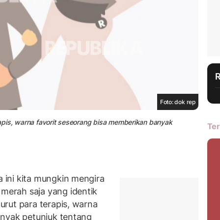
Foto: dok rep
erapis, warna favorit seseorang bisa memberikan banyak
Ter
ini kita mungkin mengira
erah saja yang identik
rut para terapis, warna
anyak petunjuk tentang