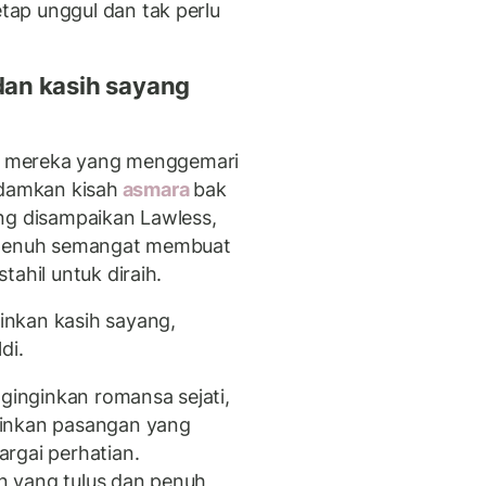
ap unggul dan tak perlu
an kasih sayang
ta, mereka yang menggemari
damkan kisah
asmara
bak
ng disampaikan Lawless,
n penuh semangat membuat
ahil untuk diraih.
nkan kasih sayang,
di.
inginkan romansa sejati,
ginkan pasangan yang
rgai perhatian.
n yang tulus dan penuh