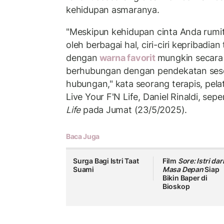
kehidupan asmaranya.
"Meskipun kehidupan cinta Anda rumi
oleh berbagai hal, ciri-ciri kepribadian
dengan
warna favorit
mungkin secara 
berhubungan dengan pendekatan sese
hubungan," kata seorang terapis, pela
Live Your F'N Life, Daniel Rinaldi, sepe
Life
pada Jumat (23/5/2025).
Baca Juga
Surga Bagi Istri Taat
Film
Sore: Istri dar
Suami
Masa Depan
Siap
Bikin Baper di
Bioskop