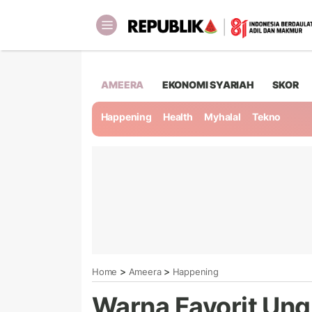
AMEERA
EKONOMI SYARIAH
SKOR
Happening
Health
Myhalal
Tekno
>
>
Home
Ameera
Happening
Warna Favorit Ung