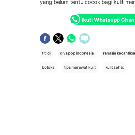
yang belum tentu cocok bagi kulit me
Ikuti Whatsapp Chan
titi dj
diva pop indonesia
rahasia kecantikan 
botoks
tips merawat kulit
kulit sehat