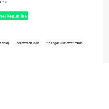
reka.
nel Republika
titi dj
perawatan kulit
tips agar kulit awet muda