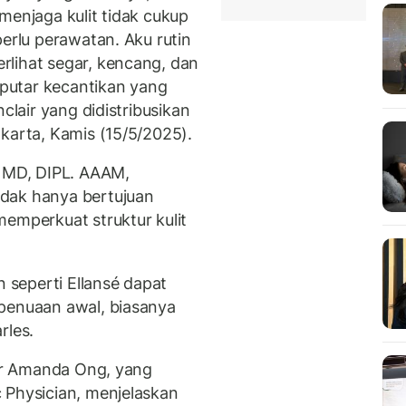
menjaga kulit tidak cukup
perlu perawatan. Aku rutin
lihat segar, kencang, dan
seputar kecantikan yang
clair yang didistribusikan
karta, Kamis (15/5/2025).
, MD, DIPL. AAAM,
idak hanya bertujuan
memperkuat struktur kulit
n seperti Ellansé dapat
 penuaan awal, biasanya
rles.
 dr Amanda Ong, yang
 Physician, menjelaskan