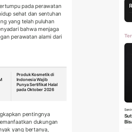
 bertumpu pada perawatan
 hidup sehat dan sentuhan
ang yang telah puluhan
menyadari bahwa menjaga
Ter
ngan perawatan alami dari
Produk Kosmetik di
OM
Indonesia Wajib
Punya Sertifikat Halal
pada Oktober 2026
Seni
ngkapkan pentingnya
Sut
emanfaatkan dukungan
Bis
anyak yang bertanya,