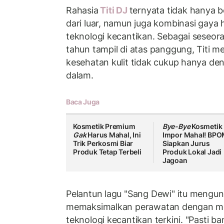
Rahasia
Titi DJ
ternyata tidak hanya
dari luar, namun juga kombinasi gaya
teknologi kecantikan. Sebagai seseor
tahun tampil di atas panggung, Titi 
kesehatan kulit tidak cukup hanya de
dalam.
Baca Juga
Kosmetik Premium
Bye-Bye
Kosmetik
Gak
Harus Mahal, Ini
Impor Mahal! BP
Trik Perkosmi Biar
Siapkan Jurus
Produk Tetap Terbeli
Produk Lokal Jadi
Jagoan
Pelantun lagu "Sang Dewi" itu mengu
memaksimalkan perawatan dengan m
teknologi kecantikan terkini. "Pasti b