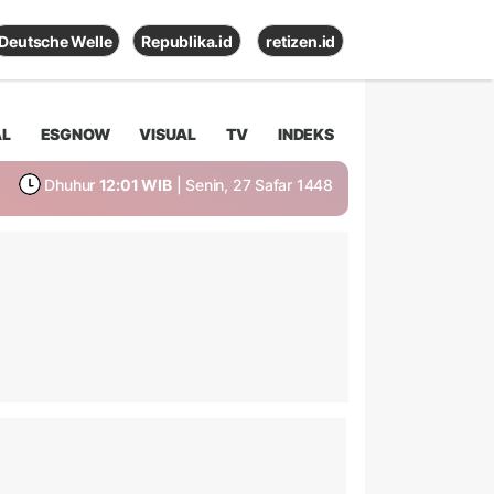
Deutsche Welle
Republika.id
retizen.id
AL
ESGNOW
VISUAL
TV
INDEKS
Dhuhur
12:01 WIB
| Senin, 27 Safar 1448