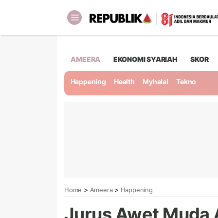
AMEERA
EKONOMI SYARIAH
SKOR
Happening
Health
Myhalal
Tekno
>
>
Home
Ameera
Happening
Jurus Awet Muda A