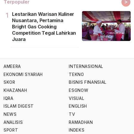
>
Terpopuler
Lestarikan Warisan Kuliner
1
Nusantara, Pertamina
Bright Gas Cooking
Competition Tegal Lahirkan
Juara
AMEERA
INTERNASIONAL
EKONOMI SYARIAH
TEKNO
SKOR
BISNIS FINANSIAL
KHAZANAH
ESGNOW
IQRA
VISUAL
ISLAM DIGEST
ENGLISH
NEWS
TV
ANALISIS
RAMADHAN
SPORT
INDEKS