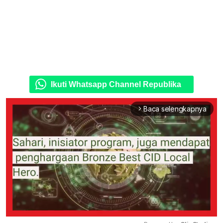
Ikuti Whatsapp Channel Republika
Baca selengkapnya
arrow_forward_ios