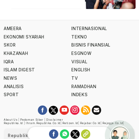
AMEERA
INTERNASIONAL
EKONOMI SYARIAH
TEKNO
SKOR
BISNIS FINANSIAL
KHAZANAH
ESGNOW
IQRA
VISUAL
ISLAM DIGEST
ENGLISH
NEWS
TV
ANALISIS
RAMADHAN
SPORT
INDEKS
About Us
|
Pedoman Siber
|
Disclaimer
Republika.id
|
Ihram.republika.co.id
|
Retizen.id
|
Rejabar.co.id
|
Rejogja.co.id
|
Republika telah diverifikasi oleh Dewan Pers