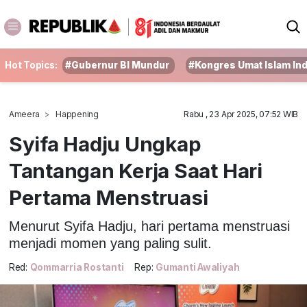
Hot Topics:
#Gubernur BI Mundur
#Kongres Umat Islam In
Ameera
Happening
Rabu , 23 Apr 2025, 07:52 WIB
Syifa Hadju Ungkap
Tantangan Kerja Saat Hari
Pertama Menstruasi
Menurut Syifa Hadju, hari pertama menstruasi
menjadi momen yang paling sulit.
Red:
Qommarria Rostanti
Rep:
Gumanti Awaliyah