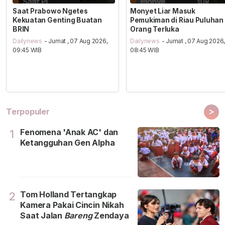
Saat Prabowo Ngetes
Monyet Liar Masuk
Kekuatan Genting Buatan
Pemukiman di Riau Puluhan
BRIN
Orang Terluka
Dailynews
- Jumat , 07 Aug 2026,
Dailynews
- Jumat , 07 Aug 2026
09:45 WIB
08:45 WIB
>
Terpopuler
Fenomena 'Anak AC' dan
1
Ketangguhan Gen Alpha
Tom Holland Tertangkap
2
Kamera Pakai Cincin Nikah
Saat Jalan
Bareng
Zendaya