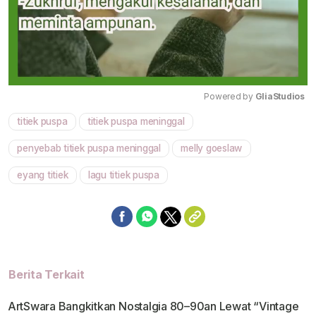
Powered by 
GliaStudios
titiek puspa
titiek puspa meninggal
Mute
penyebab titiek puspa meninggal
melly goeslaw
eyang titiek
lagu titiek puspa
Berita Terkait
ArtSwara Bangkitkan Nostalgia 80–90an Lewat “Vintage