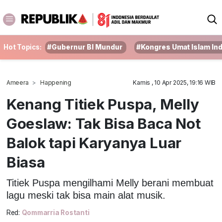
Hot Topics:
#Gubernur BI Mundur
#Kongres Umat Islam In
Ameera
Happening
Kamis , 10 Apr 2025, 19:16 WIB
Kenang Titiek Puspa, Melly
Goeslaw: Tak Bisa Baca Not
Balok tapi Karyanya Luar
Biasa
Titiek Puspa mengilhami Melly berani membuat
lagu meski tak bisa main alat musik.
Red:
Qommarria Rostanti