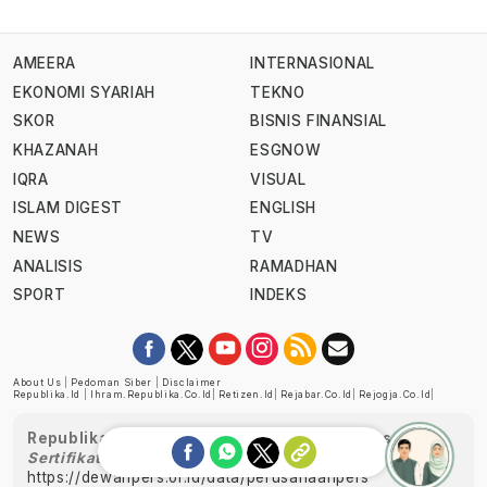
AMEERA
INTERNASIONAL
EKONOMI SYARIAH
TEKNO
SKOR
BISNIS FINANSIAL
KHAZANAH
ESGNOW
IQRA
VISUAL
ISLAM DIGEST
ENGLISH
NEWS
TV
ANALISIS
RAMADHAN
SPORT
INDEKS
About Us
|
Pedoman Siber
|
Disclaimer
Republika.id
|
Ihram.republika.co.id
|
Retizen.id
|
Rejabar.co.id
|
Rejogja.co.id
|
Republika telah diverifikasi oleh Dewan Pers
Sertifikat Nomor 1058/DP-Verifikasi/K/XII/2022
https://dewanpers.or.id/data/perusahaanpers