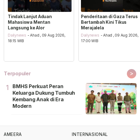
Tindak Lanjut Aduan
Penderitaan di Gaza Terus
Mahasiswa Mentan
Bertambah Kini Tikus
Langsung ke Alor
Merajalela
Dailynews
- Ahad , 09 Aug 2026,
Dailynews
- Ahad , 09 Aug 2026,
18:15 WIB
17:00 WIB
>
Terpopuler
BMHS Perkuat Peran
1
Keluarga Dukung Tumbuh
Kembang Anak di Era
Modern
AMEERA
INTERNASIONAL