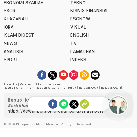
EKONOMI SYARIAH
TEKNO
SKOR
BISNIS FINANSIAL
KHAZANAH
ESGNOW
IQRA
VISUAL
ISLAM DIGEST
ENGLISH
NEWS
TV
ANALISIS
RAMADHAN
SPORT
INDEKS
About Us
|
Pedoman Siber
|
Disclaimer
Republika.id
|
Ihram.republika.co.id
|
Retizen.id
|
Rejabar.co.id
|
Rejogja.co.id
|
Republika telah diverifikasi oleh Dewan Pers
Sertifikat Nomor 1058/DP-Verifikasi/K/XII/2022
https://dewanpers.or.id/data/perusahaanpers
Ask me!
© 2026 PT Republika Media Mandiri - All Rights Reserved.