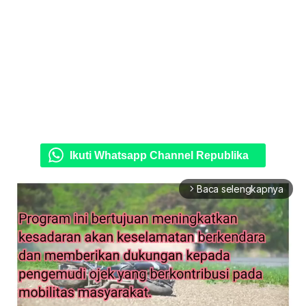
Ikuti Whatsapp Channel Republika
Baca selengkapnya
arrow_forward_ios