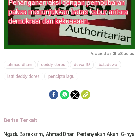
Powered by 
GliaStudios
ahmad dhani
deddy dores
dewa 19
baladewa
Mute
istri deddy dores
pencipta lagu
Berita Terkait
Ngadu Bareksrim, Ahmad Dhani Pertanyakan Akun IG-nya