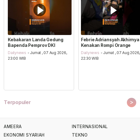
Kebakaran Landa Gedung
Febrie Adriansyah Akhirnya
Bapenda Pemprov DKI
Kenakan Rompi Orange
Dailynews
- Jumat , 07 Aug 2026,
Dailynews
- Jumat , 07 Aug 2026
23:00 WIB
22:30 WIB
>
Terpopuler
AMEERA
INTERNASIONAL
EKONOMI SYARIAH
TEKNO