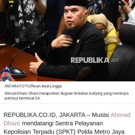
ANTARA FOTO/Rivan Awal Lingga
Ahmad Dhani. Dhani melaporkan dugaan tindakan bullying yang menimpa
putrinya berinisial SA.
REPUBLIKA.CO.ID, JAKARTA – Musisi
Ahmad
Dhani
mendatangi Sentra Pelayanan
Kepolisian Terpadu (SPKT) Polda Metro Jaya