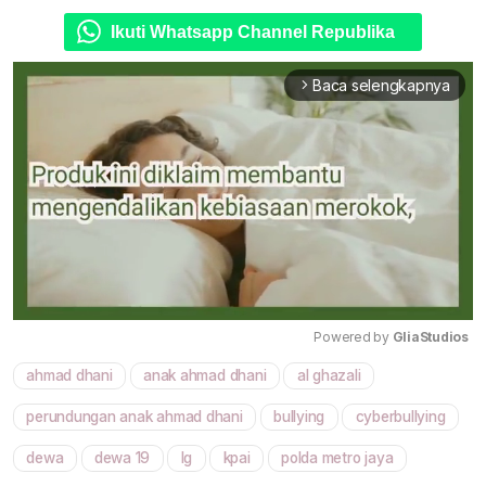
Ikuti Whatsapp Channel Republika
Baca selengkapnya
arrow_forward_ios
Powered by 
GliaStudios
ahmad dhani
anak ahmad dhani
al ghazali
Mute
perundungan anak ahmad dhani
bullying
cyberbullying
dewa
dewa 19
lg
kpai
polda metro jaya