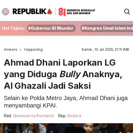
Hot Topics:
#Gubernur BI Mundur
#Kongres Umat Islam In
Ameera
Happening
Kamis , 10 Jul 2025, 21:11 WIB
Ahmad Dhani Laporkan LG
yang Diduga
Bully
Anaknya,
Al Ghazali Jadi Saksi
Selain ke Polda Metro Jaya, Ahmad Dhani juga
menyambangi KPAI.
Red:
Qommarria Rostanti
Rep:
Antara