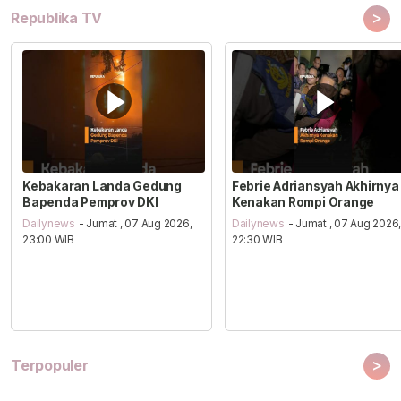
>
Republika TV
Kebakaran Landa Gedung
Febrie Adriansyah Akhirnya
Bapenda Pemprov DKI
Kenakan Rompi Orange
Dailynews
- Jumat , 07 Aug 2026,
Dailynews
- Jumat , 07 Aug 2026
23:00 WIB
22:30 WIB
>
Terpopuler