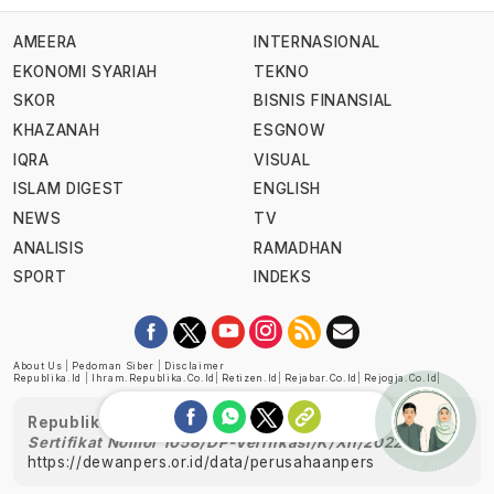
AMEERA
INTERNASIONAL
EKONOMI SYARIAH
TEKNO
SKOR
BISNIS FINANSIAL
KHAZANAH
ESGNOW
IQRA
VISUAL
ISLAM DIGEST
ENGLISH
NEWS
TV
ANALISIS
RAMADHAN
SPORT
INDEKS
About Us
|
Pedoman Siber
|
Disclaimer
Republika.id
|
Ihram.republika.co.id
|
Retizen.id
|
Rejabar.co.id
|
Rejogja.co.id
|
Republika telah diverifikasi oleh Dewan Pers
Sertifikat Nomor 1058/DP-Verifikasi/K/XII/2022
https://dewanpers.or.id/data/perusahaanpers
Ask me!