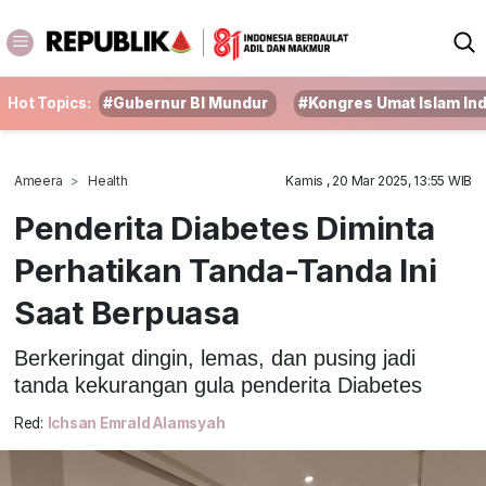
Hot Topics:
#Gubernur BI Mundur
#Kongres Umat Islam In
Ameera
Health
Kamis , 20 Mar 2025, 13:55 WIB
Penderita Diabetes Diminta
Perhatikan Tanda-Tanda Ini
Saat Berpuasa
Berkeringat dingin, lemas, dan pusing jadi
tanda kekurangan gula penderita Diabetes
Red:
Ichsan Emrald Alamsyah