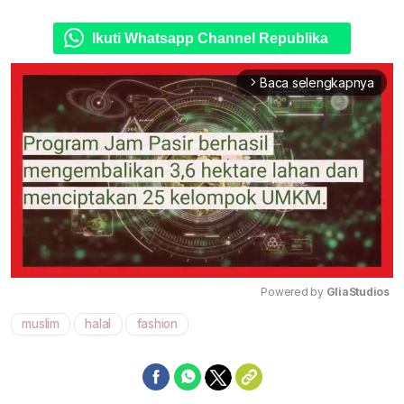
Ikuti Whatsapp Channel Republika
Baca selengkapnya
arrow_forward_ios
Powered by 
GliaStudios
muslim
halal
fashion
Mute