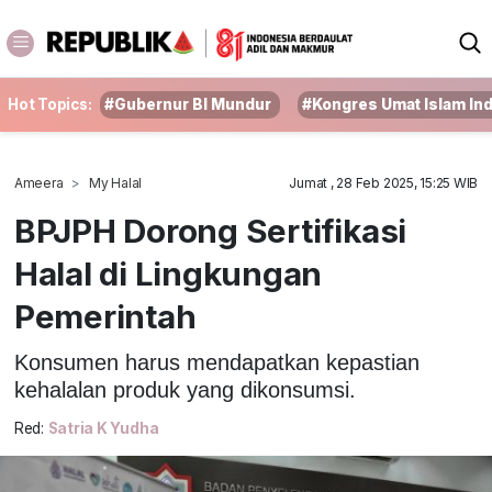
Hot Topics:
#Gubernur BI Mundur
#Kongres Umat Islam In
Ameera
My Halal
Jumat , 28 Feb 2025, 15:25 WIB
BPJPH Dorong Sertifikasi
Halal di Lingkungan
Pemerintah
Konsumen harus mendapatkan kepastian
kehalalan produk yang dikonsumsi.
Red:
Satria K Yudha