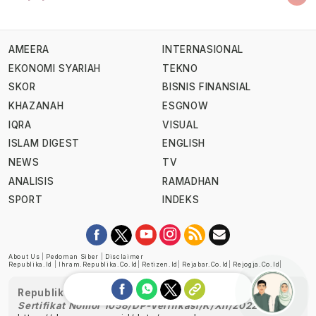
AMEERA
INTERNASIONAL
EKONOMI SYARIAH
TEKNO
SKOR
BISNIS FINANSIAL
KHAZANAH
ESGNOW
IQRA
VISUAL
ISLAM DIGEST
ENGLISH
NEWS
TV
ANALISIS
RAMADHAN
SPORT
INDEKS
About Us
|
Pedoman Siber
|
Disclaimer
Republika.id
|
Ihram.republika.co.id
|
Retizen.id
|
Rejabar.co.id
|
Rejogja.co.id
|
Republika telah diverifikasi oleh Dewan Pers
Sertifikat Nomor 1058/DP-Verifikasi/K/XII/2022