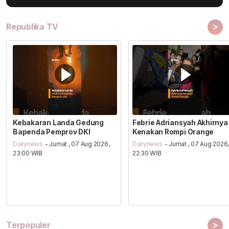
>
Republika TV
Kebakaran Landa Gedung
Febrie Adriansyah Akhirnya
Bapenda Pemprov DKI
Kenakan Rompi Orange
Dailynews
- Jumat , 07 Aug 2026,
Dailynews
- Jumat , 07 Aug 2026
23:00 WIB
22:30 WIB
>
Terpopuler