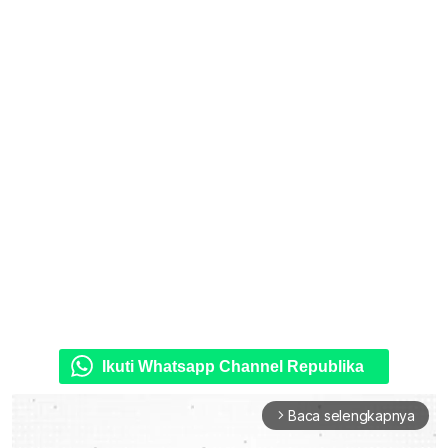
Ikuti Whatsapp Channel Republika
Baca selengkapnya
arrow_forward_ios