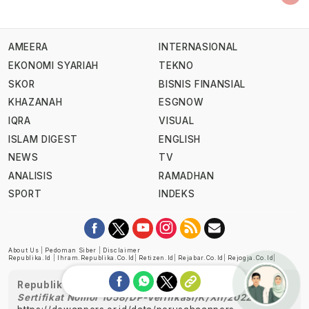
AMEERA
INTERNASIONAL
EKONOMI SYARIAH
TEKNO
SKOR
BISNIS FINANSIAL
KHAZANAH
ESGNOW
IQRA
VISUAL
ISLAM DIGEST
ENGLISH
NEWS
TV
ANALISIS
RAMADHAN
SPORT
INDEKS
About Us
|
Pedoman Siber
|
Disclaimer
Republika.id
|
Ihram.republika.co.id
|
Retizen.id
|
Rejabar.co.id
|
Rejogja.co.id
|
Republika telah diverifikasi oleh Dewan Pers
Sertifikat Nomor 1058/DP-Verifikasi/K/XII/2022