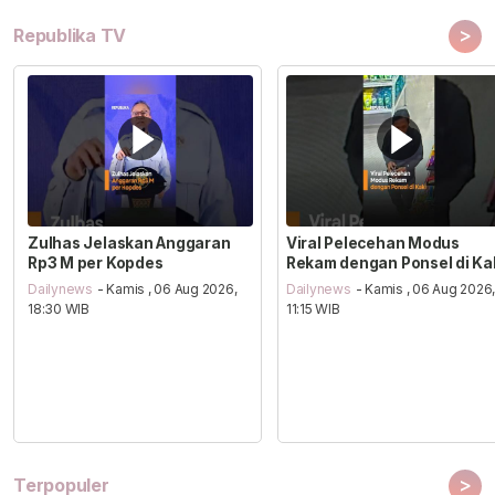
>
Republika TV
Zulhas Jelaskan Anggaran
Viral Pelecehan Modus
Rp3 M per Kopdes
Rekam dengan Ponsel di Ka
Dailynews
- Kamis , 06 Aug 2026,
Dailynews
- Kamis , 06 Aug 2026
18:30 WIB
11:15 WIB
>
Terpopuler