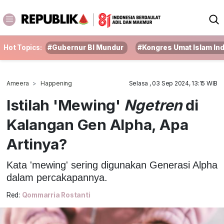
Hot Topics:
#Gubernur BI Mundur
#Kongres Umat Islam In
Ameera
Happening
Selasa , 03 Sep 2024, 13:15 WIB
Istilah 'Mewing'
Ngetren
di
Kalangan Gen Alpha, Apa
Artinya?
Kata 'mewing' sering digunakan Generasi Alpha
dalam percakapannya.
Red:
Qommarria Rostanti