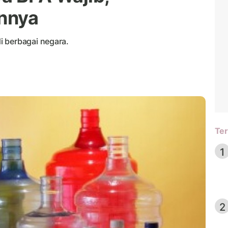
nnya
i berbagai negara.
Ter
1
2