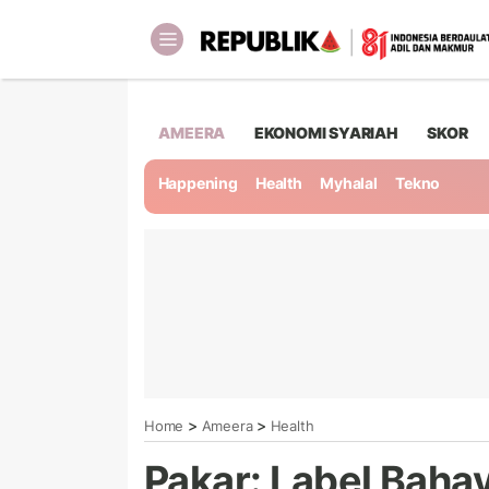
AMEERA
EKONOMI SYARIAH
SKOR
Happening
Health
Myhalal
Tekno
>
>
Home
Ameera
Health
Pakar: Label Baha