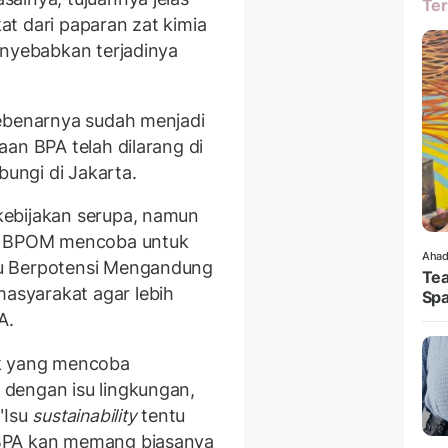
Ter
t dari paparan zat kimia
enyebabkan terjadinya
sebenarnya sudah menjadi
an BPA telah dilarang di
bungi di Jakarta.
kebijakan serupa, namun
g. BPOM mencoba untuk
Ahad
u Berpotensi Mengandung
Tea
syarakat agar lebih
Spa
A.
ak yang mencoba
dengan isu lingkungan,
"Isu
sustainability
tentu
-BPA kan memang biasanya