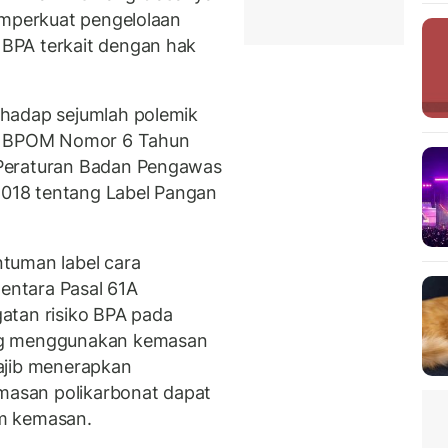
emperkuat pengelolaan
BPA terkait dengan hak
hadap sejumlah polemik
an BPOM Nomor 6 Tahun
Peraturan Badan Pengawas
018 tentang Label Pangan
tuman label cara
ntara Pasal 61A
atan risiko BPA pada
ng menggunakan kemasan
ajib menerapkan
emasan polikarbonat dapat
m kemasan.