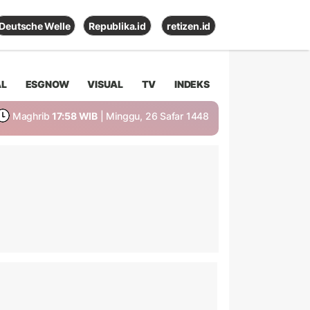
Deutsche Welle
Republika.id
retizen.id
AL
ESGNOW
VISUAL
TV
INDEKS
Maghrib
17:58 WIB
| Minggu, 26 Safar 1448