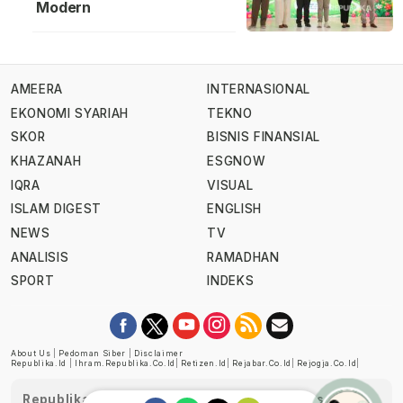
Modern
AMEERA
INTERNASIONAL
EKONOMI SYARIAH
TEKNO
SKOR
BISNIS FINANSIAL
KHAZANAH
ESGNOW
IQRA
VISUAL
ISLAM DIGEST
ENGLISH
NEWS
TV
ANALISIS
RAMADHAN
SPORT
INDEKS
About Us
|
Pedoman Siber
|
Disclaimer
Republika.id
|
Ihram.republika.co.id
|
Retizen.id
|
Rejabar.co.id
|
Rejogja.co.id
|
Republika telah diverifikasi oleh Dewan Pers