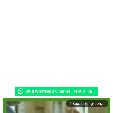
Ikuti Whatsapp Channel Republika
Baca selengkapnya
arrow_forward_ios