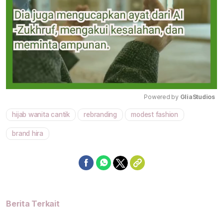
Powered by 
GliaStudios
hijab wanita cantik
rebranding
modest fashion
Mute
brand hira
Berita Terkait