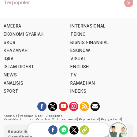
>
Terpopuler
AMEERA
INTERNASIONAL
EKONOMI SYARIAH
TEKNO
SKOR
BISNIS FINANSIAL
KHAZANAH
ESGNOW
IQRA
VISUAL
ISLAM DIGEST
ENGLISH
NEWS
TV
ANALISIS
RAMADHAN
SPORT
INDEKS
About Us
|
Pedoman Siber
|
Disclaimer
Republika.id
|
Ihram.republika.co.id
|
Retizen.id
|
Rejabar.co.id
|
Rejogja.co.id
|
Republika telah diverifikasi oleh Dewan Pers
Sertifikat Nomor 1058/DP-Verifikasi/K/XII/2022