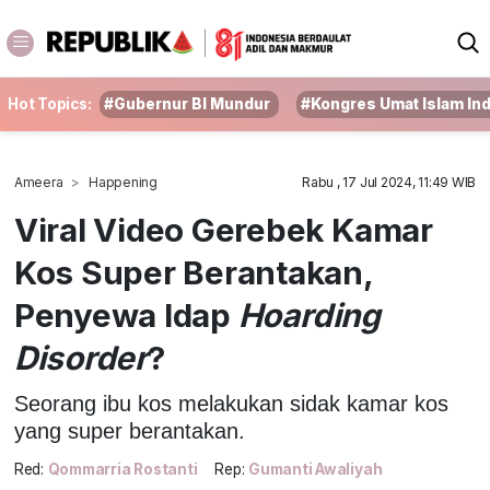
Hot Topics:
#Gubernur BI Mundur
#Kongres Umat Islam In
Ameera
Happening
Rabu , 17 Jul 2024, 11:49 WIB
Viral Video Gerebek Kamar
Kos Super Berantakan,
Penyewa Idap
Hoarding
Disorder
?
Seorang ibu kos melakukan sidak kamar kos
yang super berantakan.
Red:
Qommarria Rostanti
Rep:
Gumanti Awaliyah