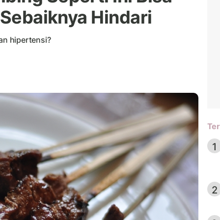
 Sebaiknya Hindari
n hipertensi?
Ter
1
2