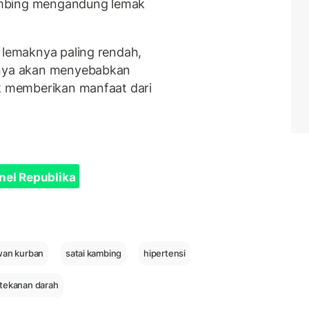
ambing mengandung lemak
g lemaknya paling rendah,
inya akan menyebabkan
ak memberikan manfaat dari
nel Republika
wan kurban
satai kambing
hipertensi
tekanan darah