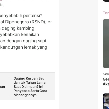
k.
Ter
penyebab hipertensi?
ional Diponegoro (RSND), dr
n daging kambing
nyebabkan kenaikan
kan dengan daging sapi
i kandungan lemak yang
Kami
Daging Kurban Bau
Gem
dan tak Tahan Lama
Aks
uan
Saat Disimpan? Ini
Penyebab Serta Cara
Mencegahnya