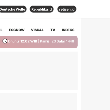
Deutsche Welle
Republika.id
retizen.id
AL
ESGNOW
VISUAL
TV
INDEKS
Dhuhur
12:02 WIB
| Kamis, 23 Safar 1448