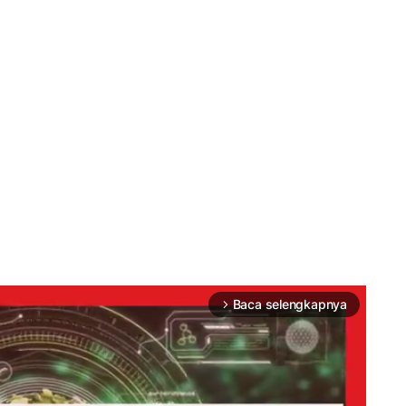
Baca selengkapnya
arrow_forward_ios