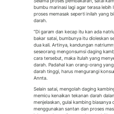
Selama proses pembakaran, satai kam
bumbu marinasi lagi agar terasa lebih 
proses memasak seperti inilah yang 
darah.
“Di garam dan kecap itu kan ada natr
bakar satai, bumbunya itu dioleskan se
dua kali. Artinya, kandungan natriumny
seseorang mengonsumsi daging kamb
cara tersebut, maka itulah yang men
darah. Padahal kan orang-orang yang 
darah tinggi, harus mengurangi konsum
Annta.
Selain satai, mengolah daging kambing
memicu kenaikan tekanan darah dalam
menjelaskan, gulai kambing biasanya
menggunakan santan dan proses masa