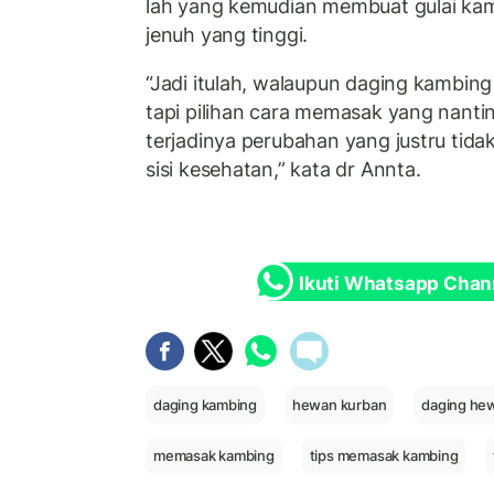
lah yang kemudian membuat gulai k
jenuh yang tinggi.
“Jadi itulah, walaupun daging kambin
tapi pilihan cara memasak yang nant
terjadinya perubahan yang justru tid
sisi kesehatan,” kata dr Annta.
Ikuti Whatsapp Chan
daging kambing
hewan kurban
daging he
memasak kambing
tips memasak kambing