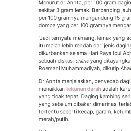
Menurut dr Annta, per 100 gram dag
sekitar 3 gram lemak. Berbanding jau
per 100 gramnya mengandung 15 gram
domba yang per 100 gramnya mengan
“Jadi ternyata memang, lemak yang a
itu malah lebih rendah dari jenis dag
dikurbankan selama Hari Raya Idul Ad
sebuah diskusi
online
yang ditayangkan
Roemani Muhammadiyah, dikutip Ahad
Dr Annta menjelaskan, penyebab dagi
menaikkan
tekanan darah
adalah kar
yang tidak tepat. Daging kambing serin
yang sebelum dibakar dimarinasi terl
tertentu seperti kecap, garam, ketum
merah/putih.