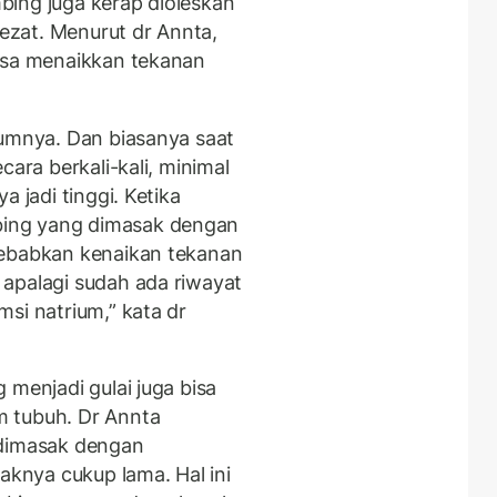
bing juga kerap dioleskan
lezat. Menurut dr Annta,
bisa menaikkan tekanan
iumnya. Dan biasanya saat
cara berkali-kali, minimal
a jadi tinggi. Ketika
ing yang dimasak dengan
yebabkan kenaikan tekanan
apalagi sudah ada riwayat
si natrium,” kata dr
 menjadi gulai juga bisa
 tubuh. Dr Annta
 dimasak dengan
knya cukup lama. Hal ini