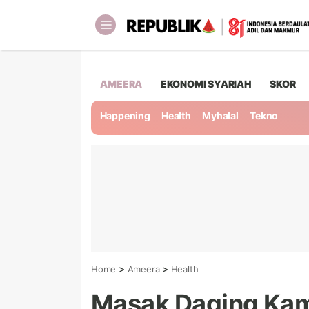
AMEERA
EKONOMI SYARIAH
SKOR
Happening
Health
Myhalal
Tekno
>
>
Home
Ameera
Health
Masak Daging Kamb