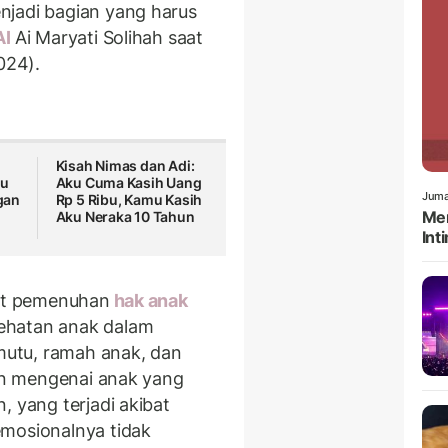
njadi bagian yang harus
AI
Ai Maryati Solihah saat
024).
i
Kisah Nimas dan Adi:
bu
Aku Cuma Kasih Uang
Juma
gan
Rp 5 Ribu, Kamu Kasih
Men
Aku Neraka 10 Tahun
Int
gat pemenuhan
hak anak
ehatan anak dalam
utu, ramah anak, dan
lan mengenai anak yang
, yang terjadi akibat
emosionalnya tidak