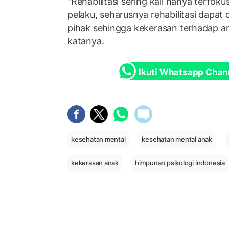
"Rehabilitasi sering kali hanya terfo
pelaku, seharusnya rehabilitasi dapat
pihak sehingga kekerasan terhadap an
katanya.
Ikuti Whatsapp Chan
kesehatan mental
kesehatan mental anak
kekerasan anak
himpunan psikologi indonesia