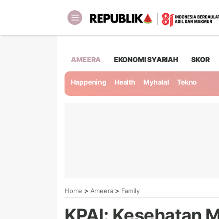
AMEERA
EKONOMI SYARIAH
SKOR
Happening
Health
Myhalal
Tekno
>
>
Home
Ameera
Family
KPAI: Kesehatan M