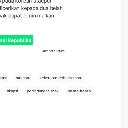
kus pada korban ataupun
 diberikan kepada dua belah
ak dapat diminimalkan,"
nel Republika
sumber : Antara
kpai
hak anak
kekerasan terhadap anak
himpsi
perlindungan anak
mental health