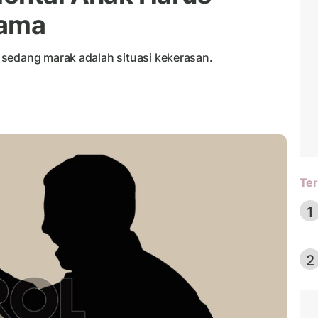
sama
sedang marak adalah situasi kekerasan.
Ter
1
2