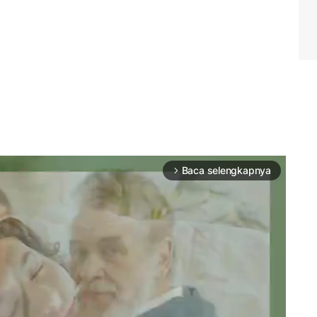
Baca selengkapnya
arrow_forward_ios