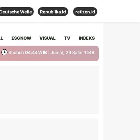
Deutsche Welle
Republika.id
retizen.id
AL
ESGNOW
VISUAL
TV
INDEKS
Shubuh
04:44 WIB
| Jumat, 24 Safar 1448