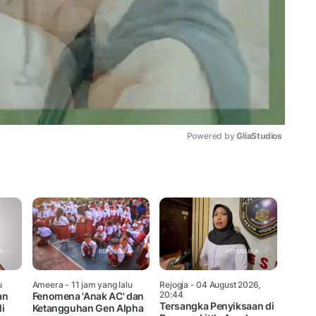
Powered by 
GliaStudios
Mute
u
Ameera
- 11 jam yang lalu
Rejogja
- 04 August 2026,
20:44
an
Fenomena 'Anak AC' dan
Tersangka Penyiksaan di
i
Ketangguhan Gen Alpha