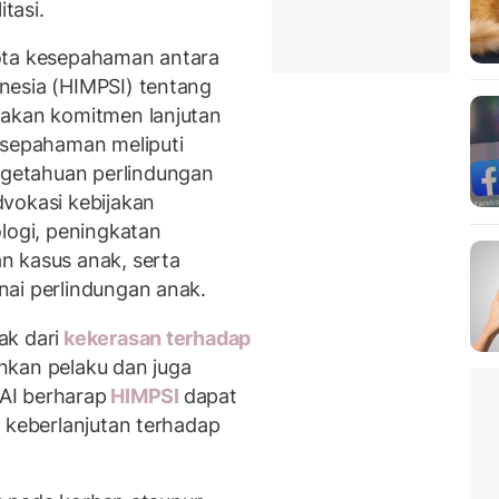
itasi.
ota kesepahaman antara
nesia (HIMPSI) tentang
pakan komitmen lanjutan
esepahaman meliputi
getahuan perlindungan
vokasi kebijakan
logi, peningkatan
n kasus anak, serta
nai perlindungan anak.
ak dari
kekerasan terhadap
nkan pelaku dan juga
PAI berharap
HIMPSI
dapat
i keberlanjutan terhadap