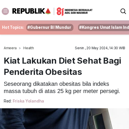
Hot Topics:
#Gubernur BI Mundur
#Kongres Umat Islam In
Ameera
Health
Senin , 20 May 2024, 14:30 WIB
Kiat Lakukan Diet Sehat Bagi
Penderita Obesitas
Seseorang dikatakan obesitas bila indeks
massa tubuh di atas 25 kg per meter persegi.
Red:
Friska Yolandha