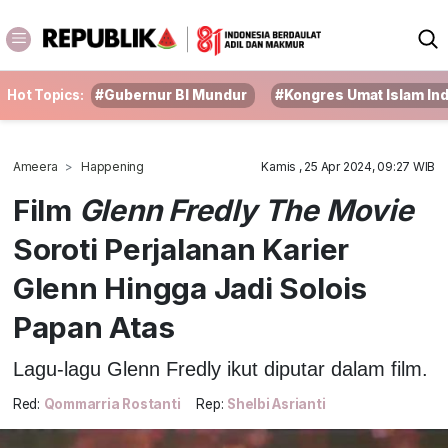
Hot Topics:
#Gubernur BI Mundur
#Kongres Umat Islam In
Ameera
Happening
Kamis , 25 Apr 2024, 09:27 WIB
Film
Glenn Fredly The Movie
Soroti Perjalanan Karier
Glenn Hingga Jadi Solois
Papan Atas
Lagu-lagu Glenn Fredly ikut diputar dalam film.
Red:
Qommarria Rostanti
Rep:
Shelbi Asrianti