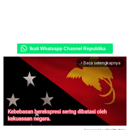
Ikuti Whatsapp Channel Republika
Baca selengkapnya
arrow_forward_ios