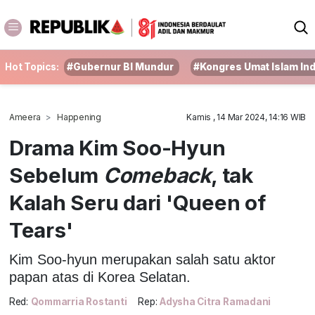
Hot Topics:
#Gubernur BI Mundur
#Kongres Umat Islam In
Ameera
Happening
Kamis , 14 Mar 2024, 14:16 WIB
Drama Kim Soo-Hyun
Sebelum
Comeback
, tak
Kalah Seru dari 'Queen of
Tears'
Kim Soo-hyun merupakan salah satu aktor
papan atas di Korea Selatan.
Red:
Qommarria Rostanti
Rep:
Adysha Citra Ramadani