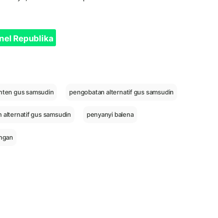
nel Republika
nten gus samsudin
pengobatan alternatif gus samsudin
 alternatif gus samsudin
penyanyi balena
angan