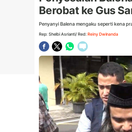
Berobat ke Gus S
Penyanyi Balena mengaku seperti kena pr
Rep: Shelbi Asrianti/ Red:
Reiny Dwinanda