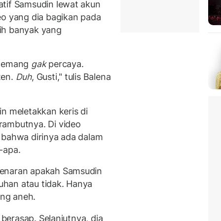
atif Samsudin lewat akun
eo yang dia bagikan pada
ih banyak yang
 memang
gak
percaya.
ten.
Duh
, Gusti," tulis Balena
n meletakkan keris di
rambutnya. Di video
 bahwa dirinya ada dalam
-apa.
benaran apakah Samsudin
han atau tidak. Hanya
ng aneh.
 berasap. Selanjutnya, dia