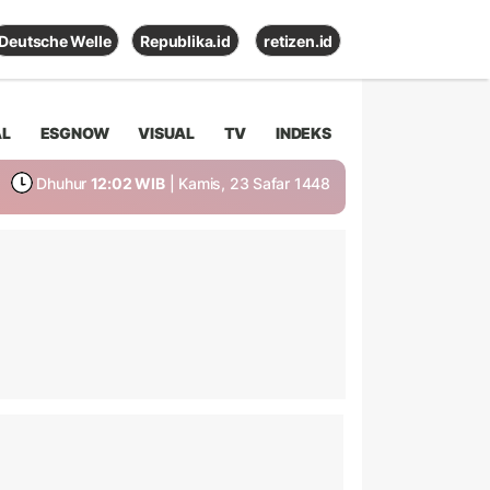
Deutsche Welle
Republika.id
retizen.id
AL
ESGNOW
VISUAL
TV
INDEKS
Dhuhur
12:02 WIB
| Kamis, 23 Safar 1448