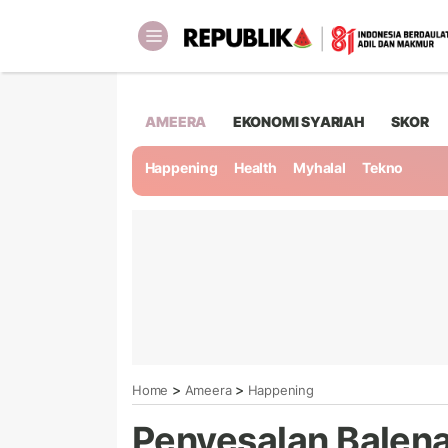
AMEERA
EKONOMI SYARIAH
SKOR
Happening
Health
Myhalal
Tekno
>
>
Home
Ameera
Happening
Penyesalan Balena