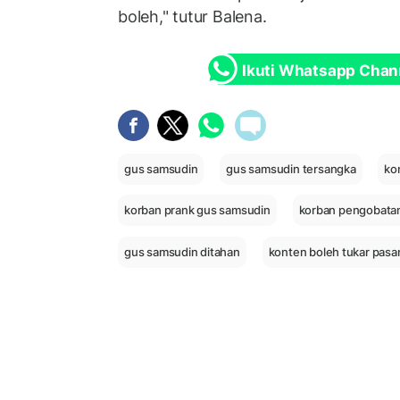
boleh," tutur Balena.
Ikuti Whatsapp Chan
gus samsudin
gus samsudin tersangka
ko
korban prank gus samsudin
korban pengobatan
gus samsudin ditahan
konten boleh tukar pas