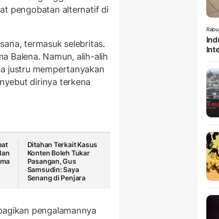
t pengobatan alternatif di
Rabu
Ind
sana, termasuk selebritas.
Int
a Balena. Namun, alih-alih
na justru mempertanyakan
yebut dirinya terkena
pat
Ditahan Terkait Kasus
lan
Konten Boleh Tukar
Lima
Pasangan, Gus
Samsudin: Saya
Senang di Penjara
mbagikan pengalamannya