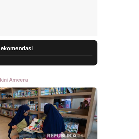
Rekomendasi
kini Ameera