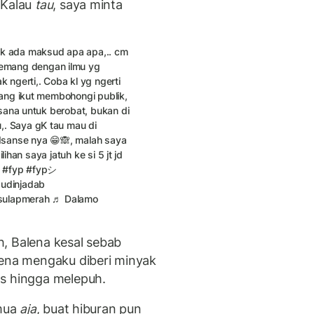
 Kalau
tau
, saya minta
k ada maksud apa apa,.. cm
memang dengan ilmu yg
 ngerti,. Coba kl yg ngerti
ang ikut membohongi publik,
esana untuk berobat, bukan di
,. Saya gK tau mau di
adsanse nya 😁🙈, malah saya
lihan saya jatuh ke si 5 jt jd
e
#fyp
#fypシ
udinjadab
sulapmerah
♬ Dalamo
, Balena kesal sebab
lena mengaku diberi minyak
as hingga melepuh.
emua
aja
, buat hiburan pun