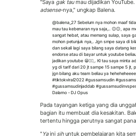
"Saya
gak tau
mau dijadikan YouTube.
adsense
-nya," ungkap Balena.
@balena_27
Sebelum nya mohon maaf tida
mau tau kebenaran nya saja,.. 😊😊, apa 
sangat hebat, atau memang sulap, saya gak
mohon petunjuk nya,. Jgn smpe saya di bil
dan sekali lagi saya bilang saya datang k
endorse atau di bayar untuk youtube beliau
jadikan youtube 😁✌🏻,. Kl tau saya minta 
yg di tarif dari 20 jt sampe 15 sampe 5 jt, pi
jgn bilang aku team beliau ya heheheheee
#tiktokviral2022
#gussamsudin
#gussams
#gussamsudinjaddab
#gussamsudinvspe
Dalamo - DJ Opus
Pada tayangan ketiga yang dia unggah
bagian itu membuat dia kesakitan. Ba
tertentu hingga perutnya sangat pan
"
Ya
ini
sih
untuk pembelajaran kita s