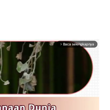
Baca selengkapnya
arrow_forward_ios