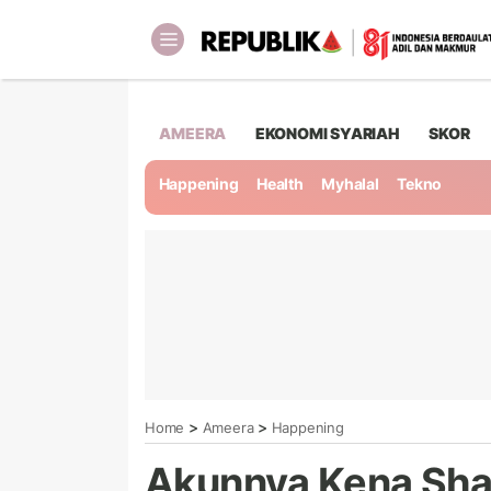
AMEERA
EKONOMI SYARIAH
SKOR
Happening
Health
Myhalal
Tekno
>
>
Home
Ameera
Happening
Akunnya Kena Sha