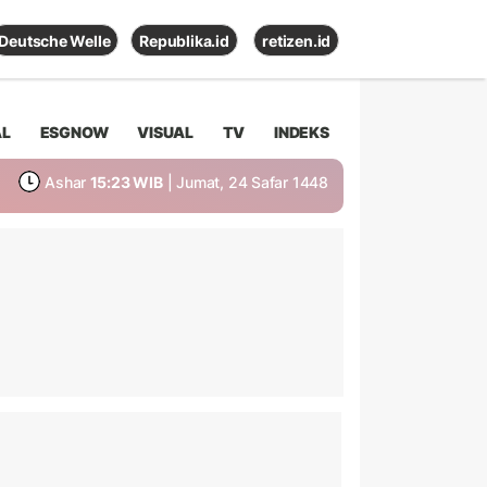
Deutsche Welle
Republika.id
retizen.id
AL
ESGNOW
VISUAL
TV
INDEKS
Ashar
15:23 WIB
| Jumat, 24 Safar 1448