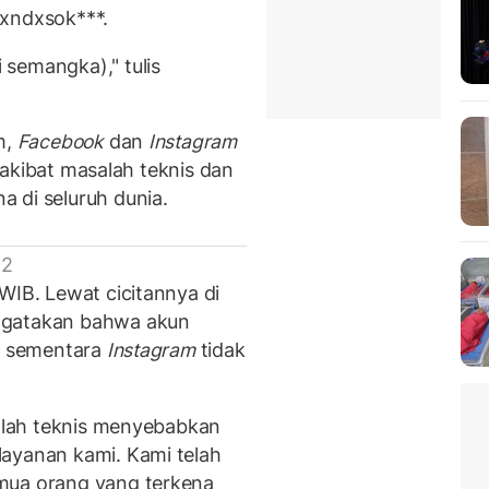
ndxsok***.
semangka)," tulis
m,
Facebook
dan
Instagram
di akibat masalah teknis dan
 di seluruh dunia.
 2
WIB. Lewat cicitannya di
ngatakan bahwa akun
, sementara
Instagram
tidak
salah teknis menyebabkan
layanan kami. Kami telah
mua orang yang terkena