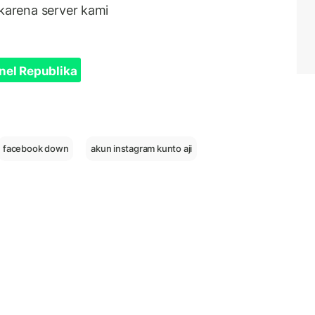
u karena server kami
nel Republika
facebook down
akun instagram kunto aji