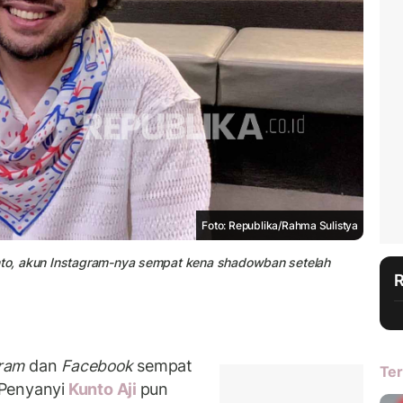
Foto: Republika/Rahma Sulistya
unto, akun Instagram-nya sempat kena shadowban setelah
gram
dan
Facebook
sempat
Ter
Penyanyi
Kunto Aji
pun