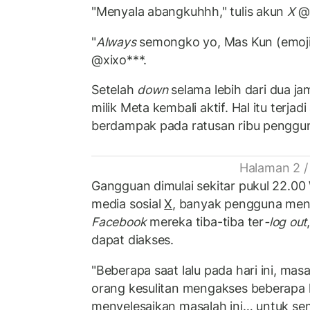
"Menyala abangkuhhh," tulis akun
X
@x
"
Always
semongko yo, Mas Kun (emoji 
@xixo***.
Setelah
down
selama lebih dari dua ja
milik Meta kembali aktif. Hal itu terja
berdampak pada ratusan ribu pengguna
Halaman 2 /
Gangguan dimulai sekitar pukul 22.00 
media sosial
X
, banyak pengguna me
Facebook
mereka tiba-tiba ter
-log out
dapat diakses.
"Beberapa saat lalu pada hari ini, ma
orang kesulitan mengakses beberapa 
menyelesaikan masalah ini… untuk se