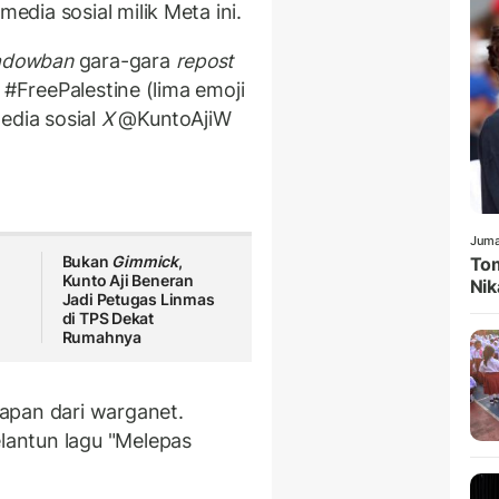
dia sosial milik Meta ini.
adowban
gara-gara
repost
#FreePalestine (lima emoji
edia sosial
X
@KuntoAjiW
Juma
Bukan
Gimmick
,
Tom
Kunto Aji Beneran
Nik
Jadi Petugas Linmas
di TPS Dekat
Rumahnya
apan dari warganet.
antun lagu "Melepas