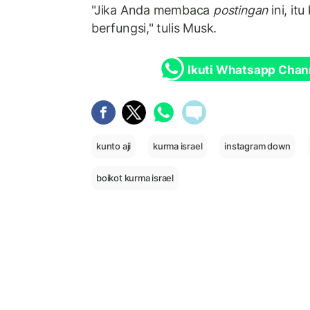
"Jika Anda membaca
postingan
ini, it
berfungsi," tulis Musk.
Ikuti Whatsapp Chan
kunto aji
kurma israel
instagram down
boikot kurma israel