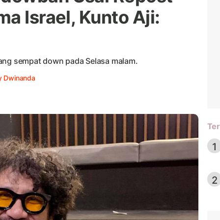
a Israel, Kunto Aji:
yang sempat down pada Selasa malam.
y Dwinanda
Ter
1
2