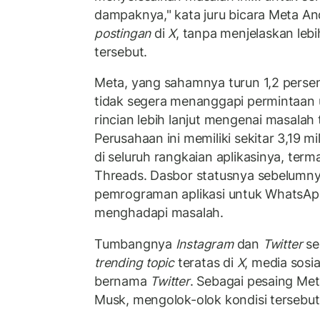
dampaknya," kata juru bicara Meta A
postingan
di
X
, tanpa menjelaskan leb
tersebut.
Meta, yang sahamnya turun 1,2 perse
tidak segera menanggapi permintaan u
rincian lebih lanjut mengenai masalah 
Perusahaan ini memiliki sekitar 3,19 mi
di seluruh rangkaian aplikasinya, te
Threads. Dasbor statusnya sebelumn
pemrograman aplikasi untuk WhatsApp
menghadapi masalah.
Tumbangnya
Instagram
dan
Twitter
se
trending topic
teratas di
X
, media sosi
bernama
Twitter
. Sebagai pesaing Meta
Musk, mengolok-olok kondisi tersebut