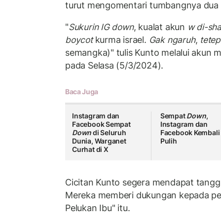
turut mengomentari tumbangnya dua me
"
Sukurin
IG down
, kualat akun
w
di-sh
boycot
kurma israel.
Gak ngaruh
,
tetep
semangka)" tulis Kunto melalui akun m
pada Selasa (5/3/2024).
Baca Juga
Instagram dan
Sempat
Down
,
Facebook Sempat
Instagram dan
Down
di Seluruh
Facebook Kembali
Dunia, Warganet
Pulih
Curhat di X
Cicitan Kunto segera mendapat tangg
Mereka memberi dukungan kepada pel
Pelukan Ibu" itu.