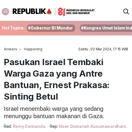
Hot Topics:
#Gubernur BI Mundur
#Kongres Umat Islam In
Ameera
Happening
Sabtu , 02 Mar 2024, 17:15 WIB
Pasukan Israel Tembaki
Warga Gaza yang Antre
Bantuan, Ernest Prakasa:
Sinting Betul
Israel menembaki warga yang sedang
menunggu bantuan makanan di Gaza.
Red:
Reiny Dwinanda
Rep:
Noer Qomariah Kusumawardhani