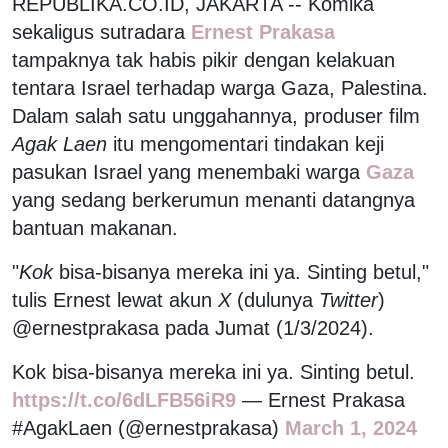
REPUBLIKA.CO.ID, JAKARTA -- Komika
sekaligus sutradara
Ernest Prakasa
tampaknya tak habis pikir dengan kelakuan
tentara Israel terhadap warga Gaza, Palestina.
Dalam salah satu unggahannya, produser film
Agak Laen
itu mengomentari tindakan keji
pasukan Israel yang menembaki warga
Gaza
yang sedang berkerumun menanti datangnya
bantuan makanan.
"
Kok
bisa-bisanya mereka ini ya. Sinting betul,"
tulis Ernest lewat akun
X
(dulunya
Twitter
)
@ernestprakasa pada Jumat (1/3/2024).
Kok bisa-bisanya mereka ini ya. Sinting betul.
https://t.co/6dLFB56iR9
— Ernest Prakasa
#AgakLaen (@ernestprakasa)
March 1, 2024