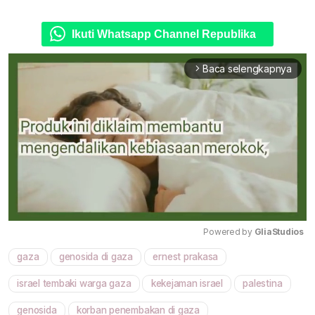
Ikuti Whatsapp Channel Republika
Baca selengkapnya
arrow_forward_ios
Powered by 
GliaStudios
gaza
genosida di gaza
ernest prakasa
Mute
israel tembaki warga gaza
kekejaman israel
palestina
genosida
korban penembakan di gaza