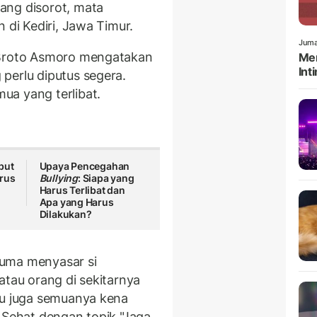
ang disorot, mata
 di Kediri, Jawa Timur.
Juma
 Broto Asmoro mengatakan
Men
Int
 perlu diputus segera.
ua yang terlibat.
but
Upaya Pencegahan
rus
Bullying
: Siapa yang
Harus Terlibat dan
Apa yang Harus
Dilakukan?
uma menyasar si
atau orang di sekitarnya
tu juga semuanya kena
 Sehat dengan topik "Jaga