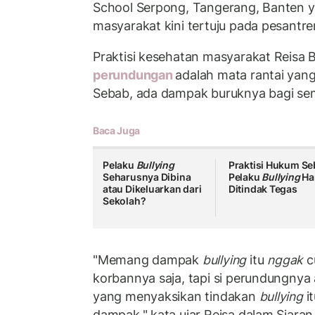
School Serpong, Tangerang, Banten y
masyarakat kini tertuju pada pesantren
Praktisi kesehatan masyarakat Reisa
perundungan
adalah mata rantai yang
Sebab, ada dampak buruknya bagi sem
Baca Juga
Pelaku
Bullying
Praktisi Hukum Se
Seharusnya Dibina
Pelaku
Bullying
Ha
atau Dikeluarkan dari
Ditindak Tegas
Sekolah?
"Memang dampak
bullying
itu
nggak
c
korbannya saja, tapi si perundungnya 
yang menyaksikan tindakan
bullying
i
dampak," kata ujar Reisa dalam Siaran