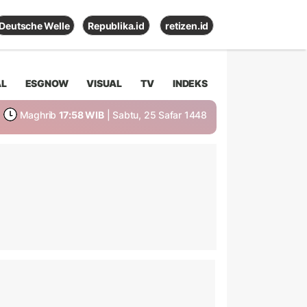
Deutsche Welle
Republika.id
retizen.id
AL
ESGNOW
VISUAL
TV
INDEKS
Maghrib
17:58 WIB
| Sabtu, 25 Safar 1448