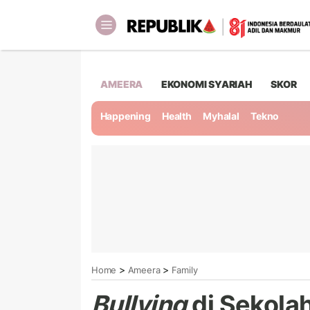
AMEERA
EKONOMI SYARIAH
SKOR
Happening
Health
Myhalal
Tekno
>
>
Home
Ameera
Family
Bullying
di Sekolah