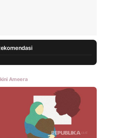
Rekomendasi
kini Ameera