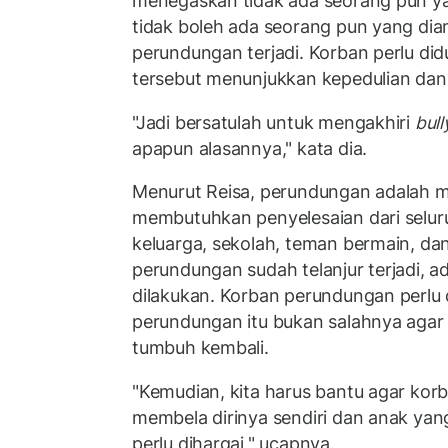
menegaskan tidak ada seorang pun ya
tidak boleh ada seorang pun yang diam
perundungan terjadi. Korban perlu di
tersebut menunjukkan kepedulian dan
"Jadi bersatulah untuk mengakhiri
bull
apapun alasannya," kata dia.
Menurut Reisa, perundungan adalah 
membutuhkan penyelesaian dari seluru
keluarga, sekolah, teman bermain, da
perundungan sudah telanjur terjadi, a
dilakukan. Korban perundungan perlu
perundungan itu bukan salahnya agar
tumbuh kembali.
"Kemudian, kita harus bantu agar kor
membela dirinya sendiri dan anak yan
perlu dihargai," ucapnya.